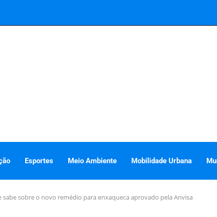
ção
Esportes
Meio Ambiente
Mobilidade Urbana
Mu
 se sabe sobre o novo remédio para enxaqueca aprovado pela Anvisa