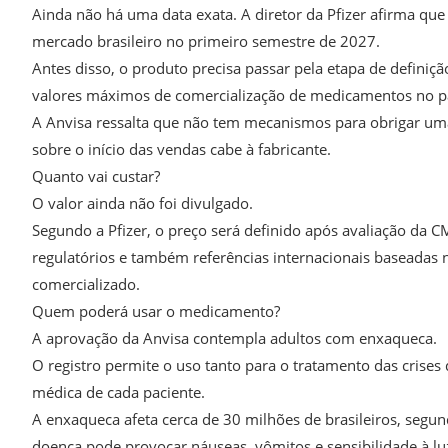
Ainda não há uma data exata. A diretor da Pfizer afirma qu
mercado brasileiro no primeiro semestre de 2027.
Antes disso, o produto precisa passar pela etapa de definiç
valores máximos de comercialização de medicamentos no pa
A Anvisa ressalta que não tem mecanismos para obrigar uma
sobre o início das vendas cabe à fabricante.
Quanto vai custar?
O valor ainda não foi divulgado.
Segundo a Pfizer, o preço será definido após avaliação da C
regulatórios e também referências internacionais baseadas
comercializado.
Quem poderá usar o medicamento?
A aprovação da Anvisa contempla adultos com enxaqueca.
O registro permite o uso tanto para o tratamento das crise
médica de cada paciente.
A enxaqueca afeta cerca de 30 milhões de brasileiros, segu
doença pode provocar náuseas, vômitos e sensibilidade à luz