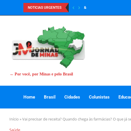
&
NOTICIAS URGENTES
→ Por você, por Minas e pelo Brasil
Home
Brasil
Cidades
Colunistas
Educa
Início
»
Vai precisar de receita? Quando chega às farmácias? O que já
Saúde