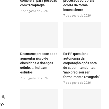
comercial para pessoas
processos cerebrais
com tetraplegia
ocorre de forma
inconsciente
7 de agosto de 2026
7 de agosto de 2026
Desmame precoce pode
Ex-PF questiona
aumentar risco de
autonomia da
obesidade e doenças
corporação após nota
crônicas, indicam
de superintendentes:
estudos
‘não precisou ser
formalmente revogada’
7 de agosto de 2026
7 de agosto de 2026
il,
eço