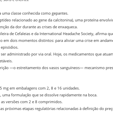
a uma classe conhecida como gepantes.
ídeo relacionado ao gene da calcitonina), uma proteína envolvi
ção da dor durante as crises de enxaqueca.
eira de Cefaleias e da International Headache Society, afirma qu
ado em dois momentos distintos: para aliviar uma crise em andam
 episódios.
 ser administrado por via oral. Hoje, os medicamentos que atua
etáveis.
strição —o estreitamento dos vasos sanguíneos— mecanismo pre
 75 mg em embalagens com 2, 8 e 16 unidades.
l, uma formulação que se dissolve rapidamente na boca.
te as versões com 2 e 8 comprimidos.
 próximas etapas regulatórias relacionadas à definição do preç