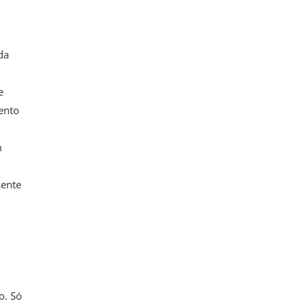
da
e
ento
m
sente
o. Só