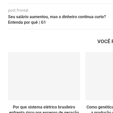
post frontal
Seu salário aumentou, mas o dinheiro continua curto?
Entenda por quê | G1
VOCÊ 
Por que sistema elétrico brasileiro
Como genétic
enfrenta risco por excesso de geração
a produção d