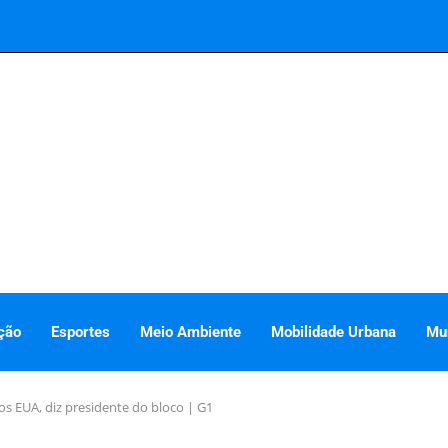
ção
Esportes
Meio Ambiente
Mobilidade Urbana
Mu
os EUA, diz presidente do bloco | G1