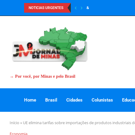
&
NOTICIAS URGENTES
→ Por você, por Minas e pelo Brasil
Home
Brasil
Cidades
Colunistas
Educa
Início
»
UE elimina tarifas sobre importações de produtos industriais d
Economia