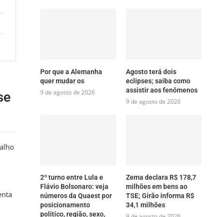
Por que a Alemanha
Agosto terá dois
quer mudar os
eclipses; saiba como
assistir aos fenômenos
9 de agosto de 2026
se
9 de agosto de 2026
alho
2º turno entre Lula e
Zema declara R$ 178,7
Flávio Bolsonaro: veja
milhões em bens ao
enta
números da Quaest por
TSE; Girão informa R$
posicionamento
34,1 milhões
político, região, sexo,
9 de agosto de 2026