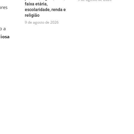
faixa etária,
ores
escolaridade, renda e
religião
9 de agosto de 2026
o a
liosa