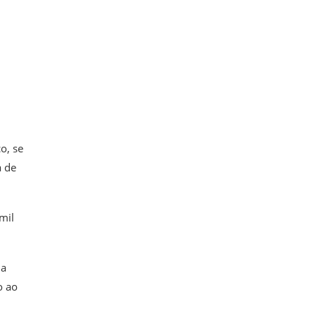
o, se
a de
mil
da
o ao