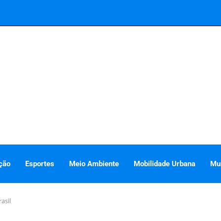
ção
Esportes
Meio Ambiente
Mobilidade Urbana
Mu
asil