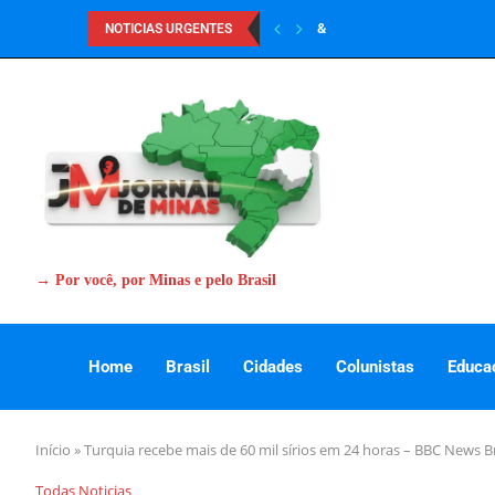
&
NOTICIAS URGENTES
→ Por você, por Minas e pelo Brasil
Home
Brasil
Cidades
Colunistas
Educa
Início
»
Turquia recebe mais de 60 mil sírios em 24 horas – BBC News Br
Todas Noticias