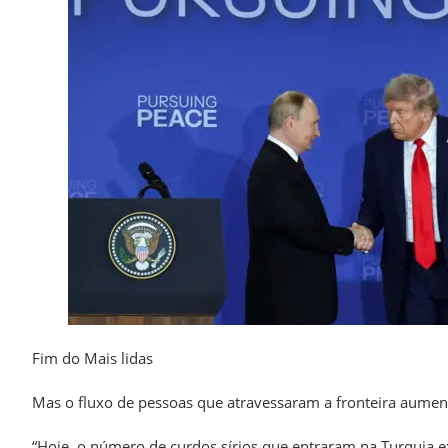
Fim do Mais lidas
Mas o fluxo de pessoas que atravessaram a fronteira aume
“Hoje, o número de curdos sírios que entraram na Turquia e