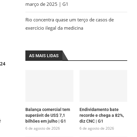
março de 2025 | G1
Rio concentra quase um terço de casos de
exercício ilegal da medicina
AS MAIS LIDAS
 24
Balança comercial tem
Endividamento bate
superávit de US$ 7,1
recorde e chega a 82%,
é
bilhões em julho | G1
diz CNC | G1
6 de agosto de 2026
6 de agosto de 2026