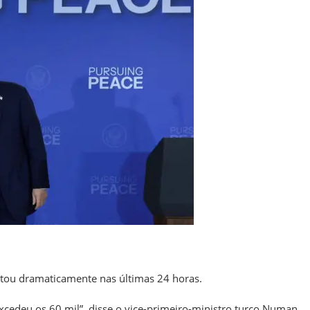
ntou dramaticamente nas últimas 24 horas.
xcedeu os 60 mil”, disse o vice-primeiro-ministro turco Numan