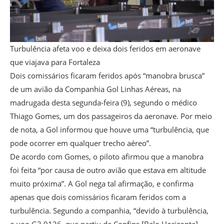
Turbulência afeta voo e deixa dois feridos em aeronave
que viajava para Fortaleza
Dois comissários ficaram feridos após “manobra brusca”
de um avião da Companhia Gol Linhas Aéreas, na
madrugada desta segunda-feira (9), segundo o médico
Thiago Gomes, um dos passageiros da aeronave. Por meio
de nota, a Gol informou que houve uma “turbulência, que
pode ocorrer em qualquer trecho aéreo”.
De acordo com Gomes, o piloto afirmou que a manobra
foi feita “por causa de outro avião que estava em altitude
muito próxima”. A Gol nega tal afirmação, e confirma
apenas que dois comissários ficaram feridos com a
turbulência. Segundo a companhia, “devido à turbulência,
o voo G3 9126, que partiu de Confins [Belo Horizonte]