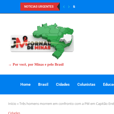
&
NOTICIAS URGENTES
→ Por você, por Minas e pelo Brasil
Home
Brasil
Cidades
Colunistas
Educa
Início
»
Três homens morrem em confronto com a PM em Capitão Ené
Cidades