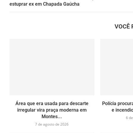
estuprar ex em Chapada Gaúcha
VOCÊ 
Área que era usada para descarte
Polícia procu
irregular vira praça moderna em
e incendio
Montes...
6 de
7 de agosto de 2026