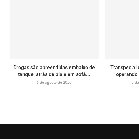
Drogas são apreendidas embaixo de
Transpecial 
tanque, atrás de pia e em sofá...
operando 
6 de agosto de 2026
6 de