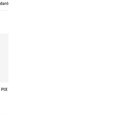
adaró
r PIX