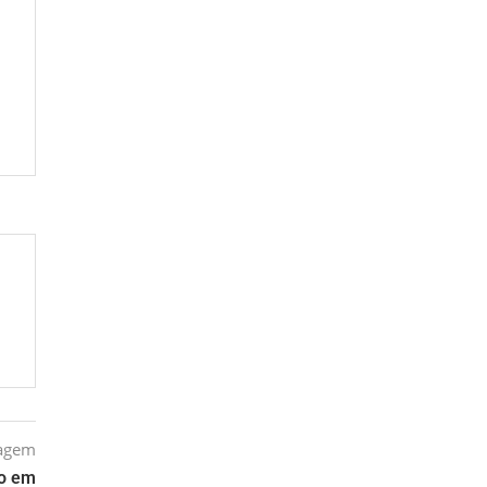
tagem
to em