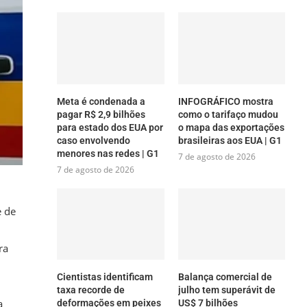
Meta é condenada a
INFOGRÁFICO mostra
pagar R$ 2,9 bilhões
como o tarifaço mudou
para estado dos EUA por
o mapa das exportações
caso envolvendo
brasileiras aos EUA | G1
menores nas redes | G1
7 de agosto de 2026
7 de agosto de 2026
e de
ra
Cientistas identificam
Balança comercial de
taxa recorde de
julho tem superávit de
a
deformações em peixes
US$ 7 bilhões