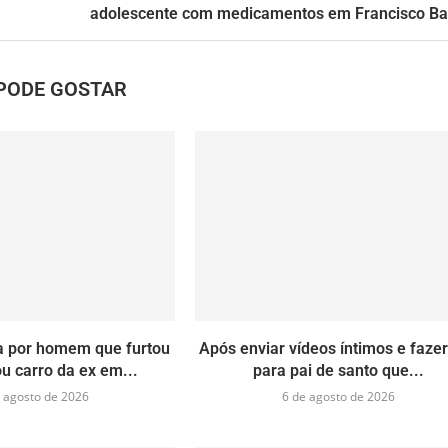
adolescente com medicamentos em Francisco B
PODE GOSTAR
ra por homem que furtou
Após enviar vídeos íntimos e faze
u carro da ex em...
para pai de santo que...
 agosto de 2026
6 de agosto de 2026