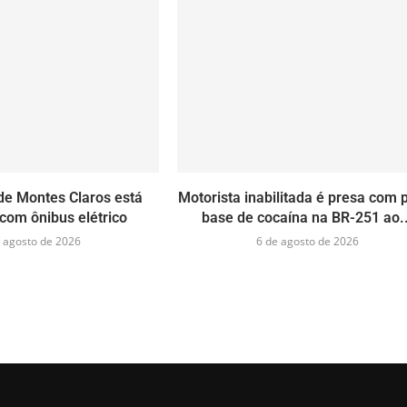
de Montes Claros está
Motorista inabilitada é presa com 
com ônibus elétrico
base de cocaína na BR-251 ao..
 agosto de 2026
6 de agosto de 2026