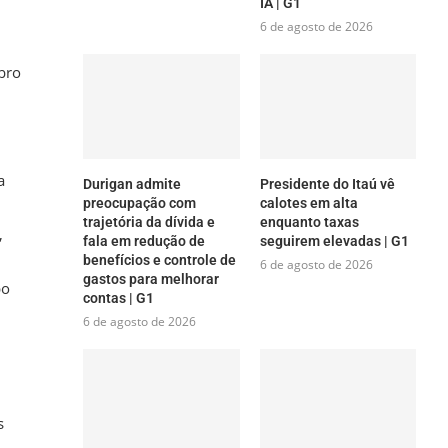
IA | G1
6 de agosto de 2026
bro
a
Durigan admite
Presidente do Itaú vê
preocupação com
calotes em alta
trajetória da dívida e
enquanto taxas
,
fala em redução de
seguirem elevadas | G1
benefícios e controle de
6 de agosto de 2026
gastos para melhorar
po
contas | G1
6 de agosto de 2026
s