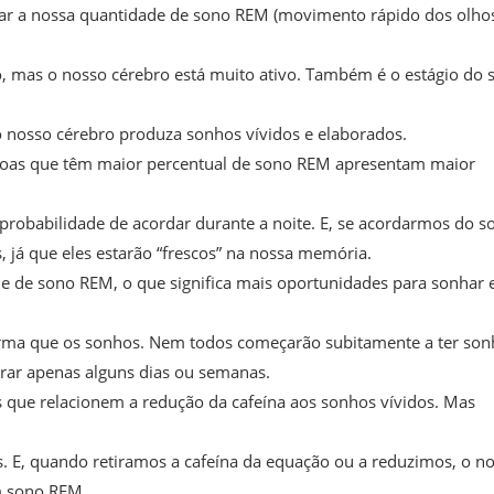
ar a nossa quantidade de sono REM (movimento rápido dos olhos
, mas o nosso cérebro está muito ativo. Também é o estágio do 
nosso cérebro produza sonhos vívidos e elaborados.
ssoas que têm maior percentual de sono REM apresentam maior
obabilidade de acordar durante a noite. E, se acordarmos do s
já que eles estarão “frescos” na nossa memória.
de de sono REM, o que significa mais oportunidades para sonhar 
rma que os sonhos. Nem todos começarão subitamente a ter son
urar apenas alguns dias ou semanas.
as que relacionem a redução da cafeína aos sonhos vívidos. Mas
s. E, quando retiramos a cafeína da equação ou a reduzimos, o n
m sono REM.