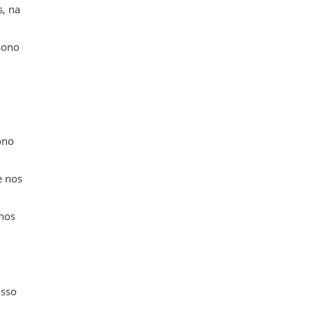
, na
sono
ono
e nos
hos
osso