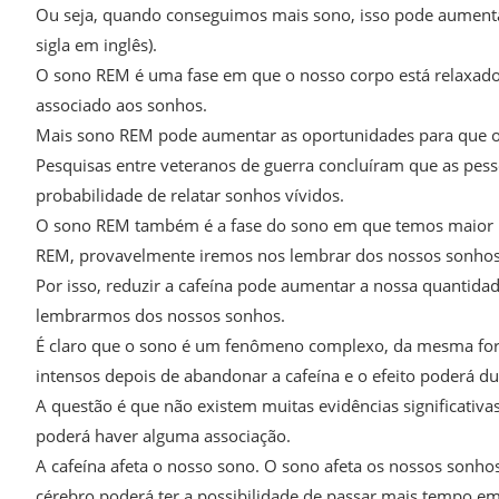
Ou seja, quando conseguimos mais sono, isso pode aument
sigla em inglês).
O sono REM é uma fase em que o nosso corpo está relaxado
associado aos sonhos.
Mais sono REM pode aumentar as oportunidades para que o 
Pesquisas entre veteranos de guerra concluíram que as pe
probabilidade de relatar sonhos vívidos.
O sono REM também é a fase do sono em que temos maior pr
REM, provavelmente iremos nos lembrar dos nossos sonhos, 
Por isso, reduzir a cafeína pode aumentar a nossa quantida
lembrarmos dos nossos sonhos.
É claro que o sono é um fenômeno complexo, da mesma fo
intensos depois de abandonar a cafeína e o efeito poderá d
A questão é que não existem muitas evidências significativ
poderá haver alguma associação.
A cafeína afeta o nosso sono. O sono afeta os nossos sonho
cérebro poderá ter a possibilidade de passar mais tempo e