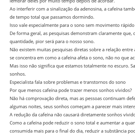
lembrar deles por muito tempo depois de acordar.
Ao interferir com a sinalização da adenosina, a cafeína ta
de tempo total que passamos dormindo.
Isso vale especialmente para o sono sem movimento rápido d
De forma geral, as pesquisas demonstram claramente que, q
quantidade, pior será para o nosso sono.
Não existem muitas pesquisas diretas sobre a relação entre 
se concentra em como a cafeína afeta o sono, não no que a
Mas isso não significa que estamos totalmente no escuro. S
sonhos.
Especialista fala sobre problemas e transtornos do sono
Por que menos cafeína pode trazer menos sonhos vívidos?
Não há comprovação direta, mas as pessoas continuam defe
algumas noites, seus sonhos começam a parecer mais intens
A redução da cafeína não causará diretamente sonhos vívido
Como a cafeína pode reduzir o sono total e aumentar a qu
consumida mais para o final do dia, reduzir a substância pod