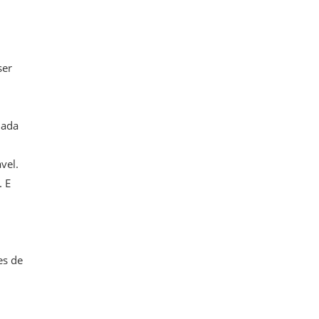
ser
iada
vel.
. E
es de