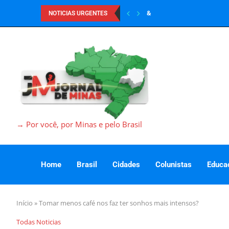
&
NOTICIAS URGENTES
→ Por você, por Minas e pelo Brasil
Home
Brasil
Cidades
Colunistas
Educa
Início
»
Tomar menos café nos faz ter sonhos mais intensos?
Todas Noticias