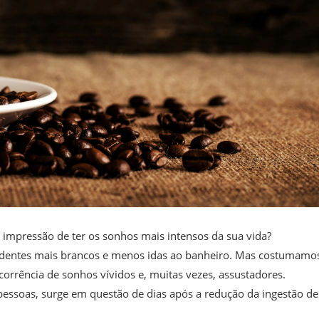
a impressão de ter os sonhos mais intensos da sua vida?
o dentes mais brancos e menos idas ao banheiro. Mas costumamo
rrência de sonhos vívidos e, muitas vezes, assustadores.
 pessoas, surge em questão de dias após a redução da ingestão de