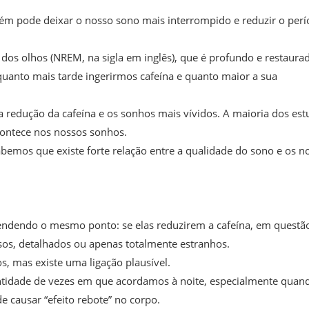
mbém pode deixar o nosso sono mais interrompido e reduzir o per
os olhos (NREM, na sigla em inglês), que é profundo e restaurad
uanto mais tarde ingerirmos cafeína e quanto maior a sua
a redução da cafeína e os sonhos mais vívidos. A maioria dos es
contece nos nossos sonhos.
abemos que existe forte relação entre a qualidade do sono e os n
ndendo o mesmo ponto: se elas reduzirem a cafeína, em questã
os, detalhados ou apenas totalmente estranhos.
s, mas existe uma ligação plausível.
antidade de vezes em que acordamos à noite, especialmente quan
e causar “efeito rebote” no corpo.