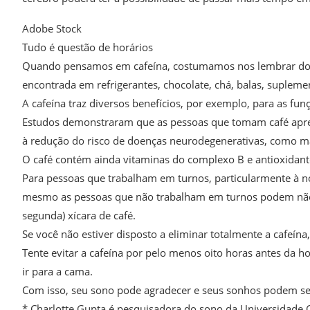
Adobe Stock
Tudo é questão de horários
Quando pensamos em cafeína, costumamos nos lembrar do c
encontrada em refrigerantes, chocolate, chá, balas, suplem
A cafeína traz diversos benefícios, por exemplo, para as fun
Estudos demonstraram que as pessoas que tomam café apre
à redução do risco de doenças neurodegenerativas, como ma
O café contém ainda vitaminas do complexo B e antioxidant
Para pessoas que trabalham em turnos, particularmente à noi
mesmo as pessoas que não trabalham em turnos podem não co
segunda) xícara de café.
Se você não estiver disposto a eliminar totalmente a cafeína
Tente evitar a cafeína por pelo menos oito horas antes da 
ir para a cama.
Com isso, seu sono pode agradecer e seus sonhos podem s
* Charlotte Gupta é pesquisadora do sono da Universidade C