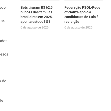
íodo
Bets tiraram R$ 62,5
Federação PSOL-Rede
bilhões das famílias
oficializa apoio à
brasileiras em 2025,
candidatura de Lula à
or.
aponta estudo | G1
reeleição
6 de agosto de 2026
6 de agosto de 2026
tudos
ossos
o de
do