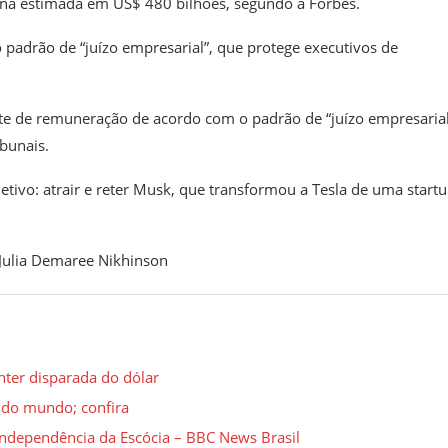
a estimada em US$ 480 bilhões, segundo a Forbes.
o padrão de “juízo empresarial”, que protege executivos de
ote de remuneração de acordo com o padrão de “juízo empresarial
bunais.
etivo: atrair e reter Musk, que transformou a Tesla de uma start
Julia Demaree Nikhinson
nter disparada do dólar
 do mundo; confira
independência da Escócia – BBC News Brasil