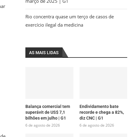
março de 2025 | G1
mar
Rio concentra quase um terço de casos de
exercício ilegal da medicina
AS MAIS LIDAS
Balança comercial tem
Endividamento bate
superávit de US$ 7,1
recorde e chega a 82%,
bilhões em julho | G1
diz CNC | G1
6 de agosto de 2026
6 de agosto de 2026
 de