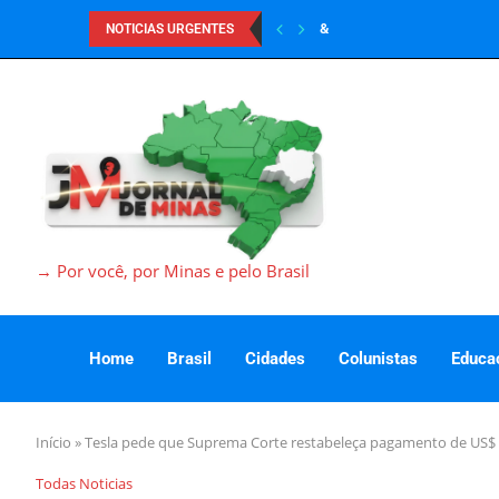
&
NOTICIAS URGENTES
→ Por você, por Minas e pelo Brasil
Home
Brasil
Cidades
Colunistas
Educa
Início
»
Tesla pede que Suprema Corte restabeleça pagamento de US$ 
Todas Noticias