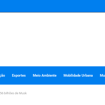
ção
Esportes
Meio Ambiente
Mobilidade Urbana
Mu
56 bilhões de Musk