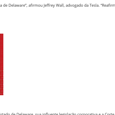
ia de Delaware”, afirmou Jeffrey Wall, advogado da Tesla. “Reafir
stado de Delaware, sua influente legislação corporativa e a Corte