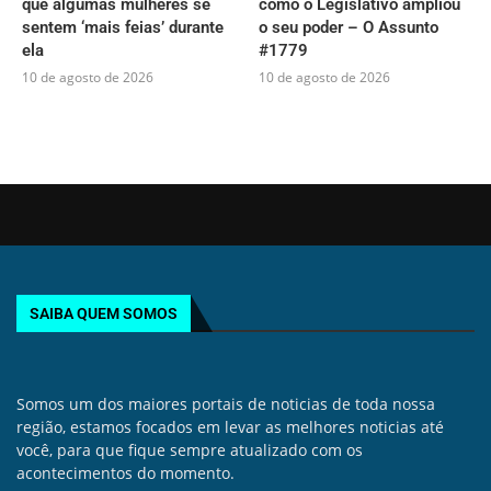
que algumas mulheres se
como o Legislativo ampliou
sentem ‘mais feias’ durante
o seu poder – O Assunto
ela
#1779
10 de agosto de 2026
10 de agosto de 2026
SAIBA QUEM SOMOS
Somos um dos maiores portais de noticias de toda nossa
região, estamos focados em levar as melhores noticias até
você, para que fique sempre atualizado com os
acontecimentos do momento.