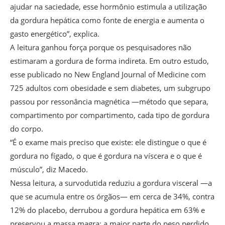
ajudar na saciedade, esse hormônio estimula a utilização
da gordura hepática como fonte de energia e aumenta o
gasto energético”, explica.
A leitura ganhou força porque os pesquisadores não
estimaram a gordura de forma indireta. Em outro estudo,
esse publicado no New England Journal of Medicine com
725 adultos com obesidade e sem diabetes, um subgrupo
passou por ressonância magnética —método que separa,
compartimento por compartimento, cada tipo de gordura
do corpo.
“É o exame mais preciso que existe: ele distingue o que é
gordura no fígado, o que é gordura na víscera e o que é
músculo”, diz Macedo.
Nessa leitura, a survodutida reduziu a gordura visceral —a
que se acumula entre os órgãos— em cerca de 34%, contra
12% do placebo, derrubou a gordura hepática em 63% e
preservou a massa magra: a maior parte do peso perdido