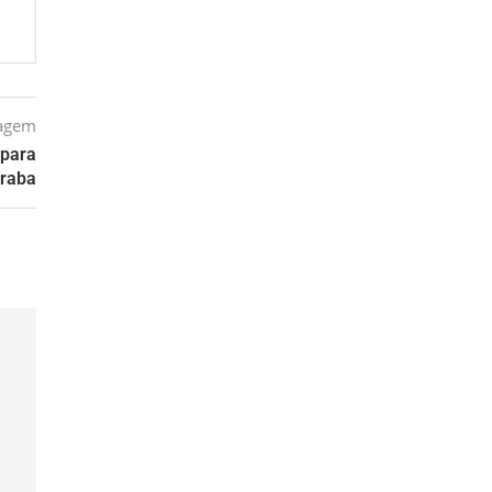
tagem
 para
eraba