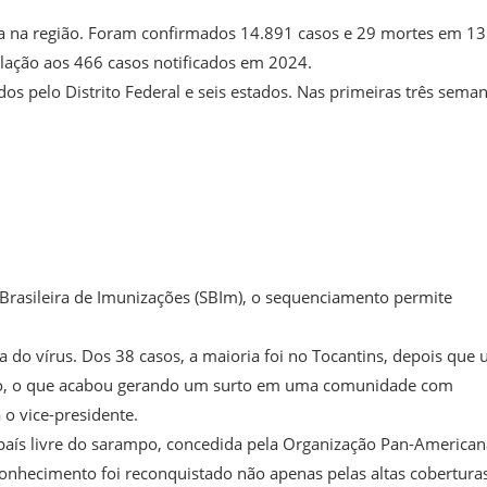
a na região. Foram confirmados 14.891 casos e 29 mortes em 13
elação aos 466 casos notificados em 2024.
os pelo Distrito Federal e seis estados. Nas primeiras três sema
.
Brasileira de Imunizações (SBIm), o sequenciamento permite
 do vírus. Dos 38 casos, a maioria foi no Tocantins, depois que
ampo, o que acabou gerando um surto em uma comunidade com
 o vice-presidente.
país livre do sarampo, concedida pela Organização Pan-American
conhecimento foi reconquistado não apenas pelas altas cobertura