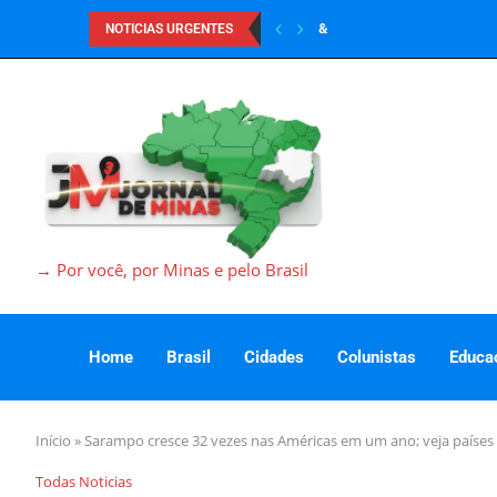
&
NOTICIAS URGENTES
→ Por você, por Minas e pelo Brasil
Home
Brasil
Cidades
Colunistas
Educa
Início
»
Sarampo cresce 32 vezes nas Américas em um ano; veja países m
Todas Noticias