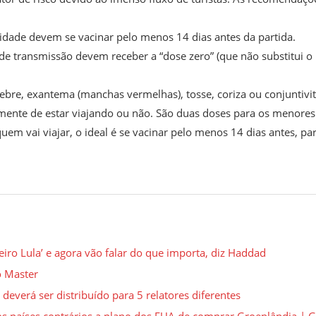
idade devem se vacinar pelo menos 14 dias antes da partida.
de transmissão devem receber a “dose zero” (que não substitui o
ebre, exantema (manchas vermelhas), tosse, coriza ou conjuntivi
mente de estar viajando ou não. São duas doses para os menores
em vai viajar, o ideal é se vacinar pelo menos 14 dias antes, pa
o Lula’ e agora vão falar do que importa, diz Haddad
o Master
everá ser distribuído para 5 relatores diferentes
os países contrários a plano dos EUA de comprar Groenlândia | 