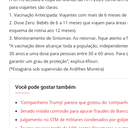
para viajantes são claras:
1. Vacinação Antecipada: Viajantes com mais de 6 meses de 
2. Dose Zero: Bebês de 6 a 11 meses que viajam para áreas 
esquema de rotina aos 12 meses).
3. Monitoramento de Sintomas: Ao retornar, fique atento a f
“A vacinação deve alcançar toda a população, independente
30 anos e uma dose para pessoas entre 30 e 60 anos. Para qu
garantir um grau de proteção”, explica Kfouri.
(*Estagiária sob supervisão de Ardilhes Moreira)
Você pode gostar também
‘Companheiro Trump’ parece que gostou do ‘companheir
Senado instala comissão para apurar fraudes do Banc
Julgamento no STM de militares condenados por golpe d
Trump anuncia tarifa de 10% contra Dinamarca e outr