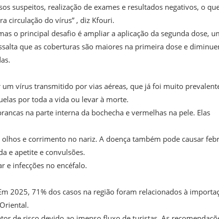
sos suspeitos, realização de exames e resultados negativos, o qu
circulação do vírus” , diz Kfouri.
mas o principal desafio é ampliar a aplicação da segunda dose, 
ressalta que as coberturas são maiores na primeira dose e diminu
as.
 vírus transmitido por vias aéreas, que já foi muito prevalent
quelas por toda a vida ou levar à morte.
ancas na parte interna da bochecha e vermelhas na pele. Elas
s olhos e corrimento no nariz. A doença também pode causar febr
da e apetite e convulsões.
ar e infecções no encéfalo.
l. Em 2025, 71% dos casos na região foram relacionados à importa
Oriental.
r de risco devido ao imenso fluxo de turistas. As recomendaçõ