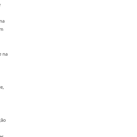
e
uma
em
e na
e,
ção
es