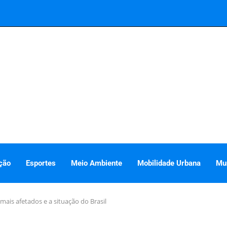
ção
Esportes
Meio Ambiente
Mobilidade Urbana
Mu
ais afetados e a situação do Brasil