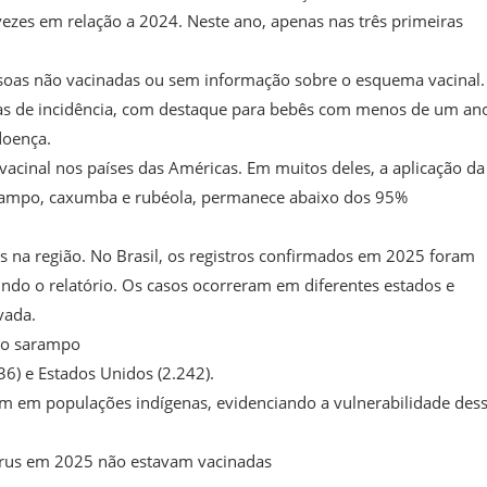
ezes em relação a 2024. Neste ano, apenas nas três primeiras
soas não vacinadas ou sem informação sobre o esquema vacinal.
as de incidência, com destaque para bebês com menos de um an
doença.
acinal nos países das Américas. Em muitos deles, a aplicação da
 sarampo, caxumba e rubéola, permanece abaixo dos 95%
 na região. No Brasil, os registros confirmados em 2025 foram
undo o relatório. Os casos ocorreram em diferentes estados e
vada.
a o sarampo
36) e Estados Unidos (2.242).
am em populações indígenas, evidenciando a vulnerabilidade des
vírus em 2025 não estavam vacinadas