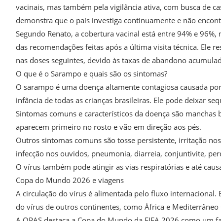
vacinais, mas também pela vigilância ativa, com busca de ca
demonstra que o país investiga continuamente e não encontra 
Segundo Renato, a cobertura vacinal está entre 94% e 96%, 
das recomendações feitas após a última visita técnica. Ele 
nas doses seguintes, devido às taxas de abandono acumulad
O que é o Sarampo e quais são os sintomas?
O sarampo é uma doença altamente contagiosa causada por um
infância de todas as crianças brasileiras. Ele pode deixar se
Sintomas comuns e característicos da doença são manchas br
aparecem primeiro no rosto e vão em direção aos pés.
Outros sintomas comuns são tosse persistente, irritação no
infecção nos ouvidos, pneumonia, diarreia, conjuntivite, per
O vírus também pode atingir as vias respiratórias e até caus
Copa do Mundo 2026 e viagens
A circulação do vírus é alimentada pelo fluxo internaciona
do vírus de outros continentes, como África e Mediterrâneo 
A OPAS destaca a Copa do Mundo da FIFA 2026 como um fato