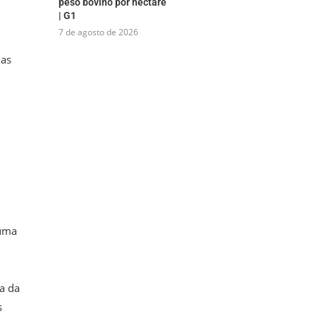
peso bovino por hectare
| G1
7 de agosto de 2026
nas
 uma
a da
s