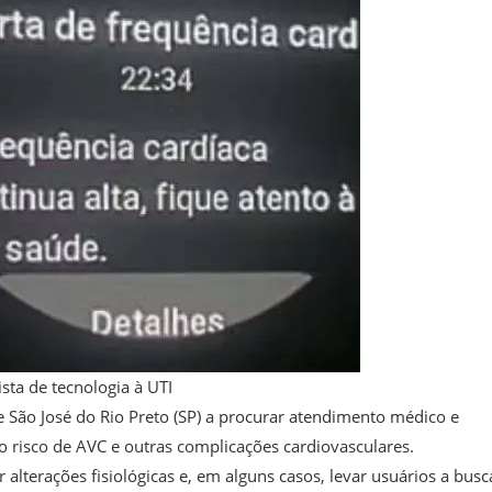
ista de tecnologia à UTI
São José do Rio Preto (SP) a procurar atendimento médico e
 o risco de AVC e outras complicações cardiovasculares.
r alterações fisiológicas e, em alguns casos, levar usuários a busc