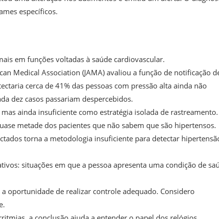
ames específicos.
mais em funções voltadas à saúde cardiovascular.
can Medical Association (JAMA) avaliou a função de notificação d
ectaria cerca de 41% das pessoas com pressão alta ainda não
 cada dez casos passariam despercebidos.
 mas ainda insuficiente como estratégia isolada de rastreamento.
 quase metade dos pacientes que não sabem que são hipertensos.
tados torna a metodologia insuficiente para detectar hipertensã
gativos: situações em que a pessoa apresenta uma condição de sa
 a oportunidade de realizar controle adequado. Considero
e.
rritmias, a conclusão ajuda a entender o papel dos relógios