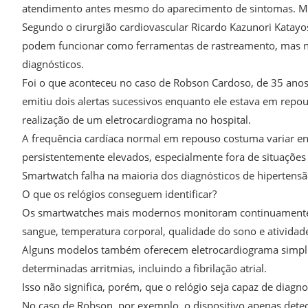
atendimento antes mesmo do aparecimento de sintomas. Mas
Segundo o cirurgião cardiovascular Ricardo Kazunori Katayo
podem funcionar como ferramentas de rastreamento, mas 
diagnósticos.
Foi o que aconteceu no caso de Robson Cardoso, de 35 anos
emitiu dois alertas sucessivos enquanto ele estava em repou
realização de um eletrocardiograma no hospital.
A frequência cardíaca normal em repouso costuma variar en
persistentemente elevados, especialmente fora de situações
Smartwatch falha na maioria dos diagnósticos de hipertens
O que os relógios conseguem identificar?
Os smartwatches mais modernos monitoram continuamente sin
sangue, temperatura corporal, qualidade do sono e atividade 
Alguns modelos também oferecem eletrocardiograma simplif
determinadas arritmias, incluindo a fibrilação atrial.
Isso não significa, porém, que o relógio seja capaz de diagno
No caso de Robson, por exemplo, o dispositivo apenas detec