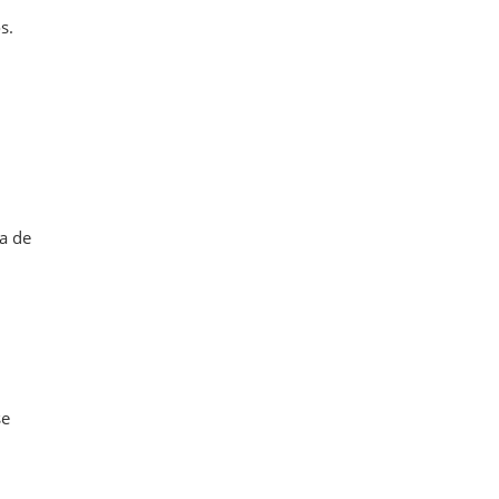
s.
a de
se