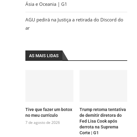
Ásia e Oceania | G1
AGU pedirá na Justiça a retirada do Discord do
ar
AS MAIS LIDAS
Tive que fazer um botox
Trump retoma tentativa
no meu currículo
de demitir diretora do
Fed Lisa Cook após
7 de agosto de 2026
derrota na Suprema
Corte | G1