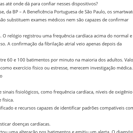
 até onde dá para confiar nesses dispositivos?
se, da BP – A Beneficência Portuguesa de São Paulo, os smartwa
não substituem exames médicos nem são capazes de confirmar
. O relógio registrou uma frequência cardíaca acima do normal e
so. A confirmação da fibrilação atrial veio apenas depois da
tre 60 e 100 batimentos por minuto na maioria dos adultos. Val
 como exercício físico ou estresse, merecem investigação médica.
ão
ais fisiológicos, como frequência cardíaca, níveis de oxigênio
física.
icado e recursos capazes de identificar padrões compatíveis co
sticar doenças cardíacas.
tou uma alteração nos batimentos e emitiu um alerta. O diagnós