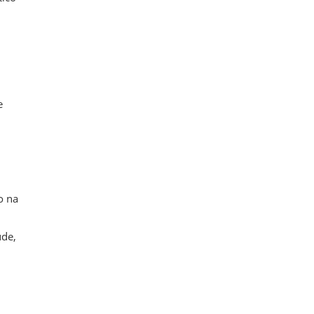
e
o na
úde,