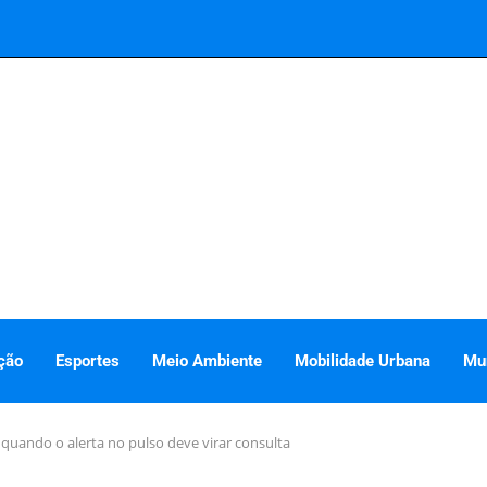
ção
Esportes
Meio Ambiente
Mobilidade Urbana
Mu
quando o alerta no pulso deve virar consulta