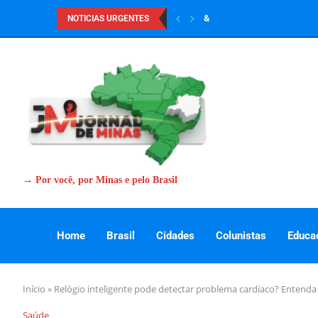
&
NOTICIAS URGENTES
→ Por você, por Minas e pelo Brasil
Home
Brasil
Cidades
Colunistas
Educa
Início
»
Relógio inteligente pode detectar problema cardíaco? Entenda 
Saúde