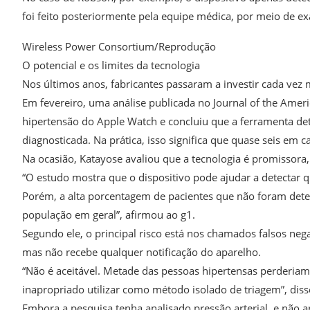
foi feito posteriormente pela equipe médica, por meio de ex
Wireless Power Consortium/Reprodução
O potencial e os limites da tecnologia
Nos últimos anos, fabricantes passaram a investir cada vez 
Em fevereiro, uma análise publicada no Journal of the Ameri
hipertensão do Apple Watch e concluiu que a ferramenta det
diagnosticada. Na prática, isso significa que quase seis em
Na ocasião, Katayose avaliou que a tecnologia é promissora,
“O estudo mostra que o dispositivo pode ajudar a detectar
Porém, a alta porcentagem de pacientes que não foram detec
população em geral”, afirmou ao g1.
Segundo ele, o principal risco está nos chamados falsos ne
mas não recebe qualquer notificação do aparelho.
“Não é aceitável. Metade das pessoas hipertensas perderiam
inapropriado utilizar como método isolado de triagem”, diss
Embora a pesquisa tenha analisado pressão arterial, e não a