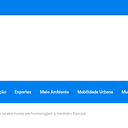
ção
Esportes
Meio Ambiente
Mobilidade Urbana
Mu
tica recebe nome em homenagem a Hermeto Pascoal