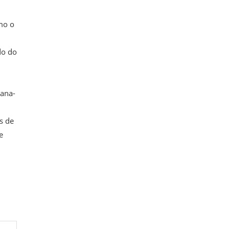
mo o
do do
cana-
s de
e