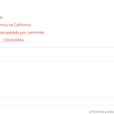
da
mica na Califórnia
é atropelada por caminhão
s _ CIDADANIA,
próxima pos