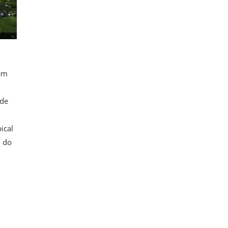
 em
 de
ical
m do