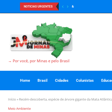
&
NOTICIAS URGENTES
→ Por você, por Minas e pelo Brasil
Home
Brasil
Cidades
Colunistas
Educa
Início
»
Recém-descoberta, espécie de árvore gigante da Mata Atlân
Meio Ambiente