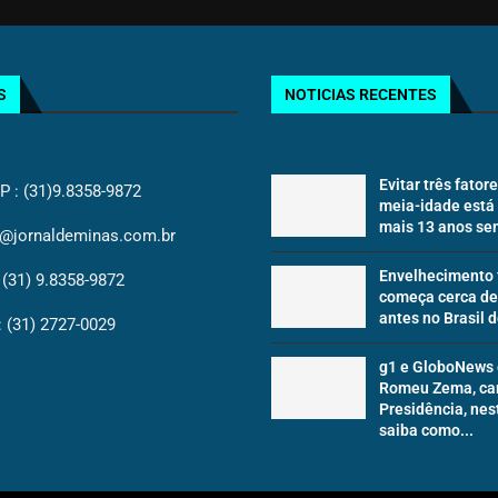
S
NOTICIAS RECENTES
Evitar três fator
: (31)9.8358-9872
meia-idade está
mais 13 anos sem
@jornaldeminas.com.br
Envelhecimento 
(31) 9.8358-9872
começa cerca de
antes no Brasil d
(31) 2727-0029
g1 e GloboNews 
Romeu Zema, ca
Presidência, nes
saiba como...