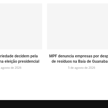
ariedade decidem pela
MPF denuncia empresas por desp
na eleição presidencial
de resíduos na Baía de Guanaba
 agosto de 2026
5 de agosto de 2026