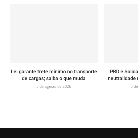
Lei garante frete mínimo no transporte
PRD e Solid
de cargas; saiba o que muda
neutralidade 
5 de agosto de 2026
5 de