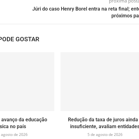
próxima pos
Júri do caso Henry Borel entra na reta final; en
próximos p
PODE GOSTAR
a avanço da educação
Redução da taxa de juros ainda
sica no país
insuficiente, avaliam entidade
 agosto de 2026
5 de agosto de 2026