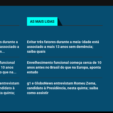
AS MAIS LIDAS
es durante a
Evitar três fatores durante a meia-idade está
 associado a
associado a mais 13 anos sem demência;
...
saiba quais
funcional
Envelhecimento funcional começa cerca de 10
 10 anos
anos antes no Brasil do que na Europa, aponta
o que na...
estudo
entrevistam
g1 e GloboNews entrevistam Romeu Zema,
ndidato à
candidato à Presidência, nesta quinta; saiba
ta quinta;
como assistir