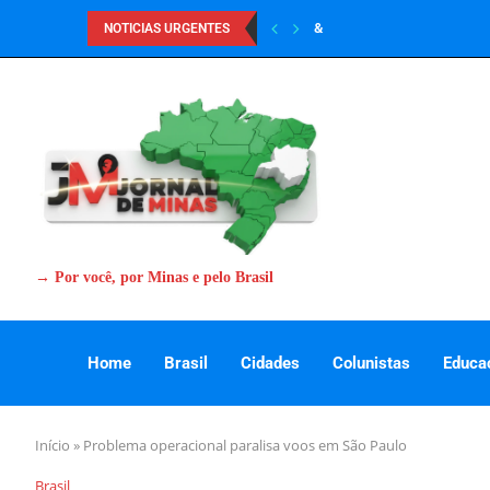
&
NOTICIAS URGENTES
→ Por você, por Minas e pelo Brasil
Home
Brasil
Cidades
Colunistas
Educa
Início
»
Problema operacional paralisa voos em São Paulo
Brasil