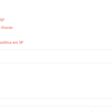
 SP
s chuvas
política em SP