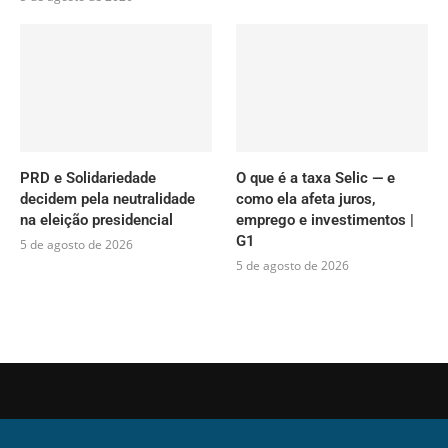
PRD e Solidariedade
O que é a taxa Selic — e
decidem pela neutralidade
como ela afeta juros,
na eleição presidencial
emprego e investimentos |
G1
5 de agosto de 2026
5 de agosto de 2026