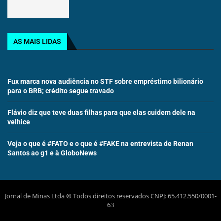
AS MAIS LIDAS
Fux marca nova audiência no STF sobre empréstimo bilionário
para o BRB; crédito segue travado
Flávio diz que teve duas filhas para que elas cuidem dele na
velhice
Veja o que é #FATO e o que é #FAKE na entrevista de Renan
Santos ao g1 e à GloboNews
Jornal de Minas Ltda
©
Todos direitos reservados CNPJ: 65.412.550/0001-
63