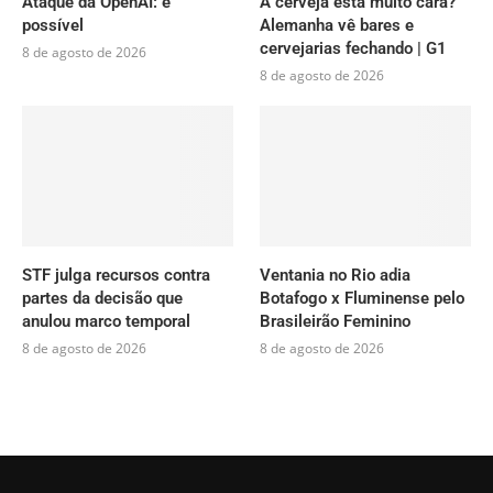
Ataque da OpenAI: é
A cerveja está muito cara?
possível
Alemanha vê bares e
cervejarias fechando | G1
8 de agosto de 2026
8 de agosto de 2026
STF julga recursos contra
Ventania no Rio adia
partes da decisão que
Botafogo x Fluminense pelo
anulou marco temporal
Brasileirão Feminino
8 de agosto de 2026
8 de agosto de 2026