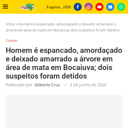
8 agosto , 2026
Início
»
Homem é espancado, amordaçado e deixado amarrado a
árvore em área de mata em Bocaiuva; dois suspeitos foram detidos
Cidades
Homem é espancado, amordaçado
e deixado amarrado a árvore em
área de mata em Bocaiuva; dois
suspeitos foram detidos
Publicado por:
Gilberto Cruz
3 de junho de 2026