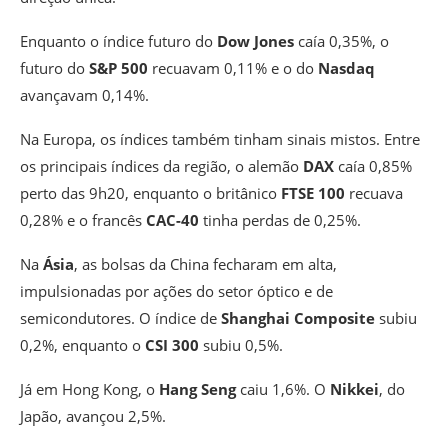
Enquanto o índice futuro do
Dow Jones
caía 0,35%, o
futuro do
S&P 500
recuavam 0,11% e o do
Nasdaq
avançavam 0,14%.
Na Europa, os índices também tinham sinais mistos. Entre
os principais índices da região, o alemão
DAX
caía 0,85%
perto das 9h20, enquanto o britânico
FTSE 100
recuava
0,28% e o francês
CAC-40
tinha perdas de 0,25%.
Na
Ásia
, as bolsas da China fecharam em alta,
impulsionadas por ações do setor óptico e de
semicondutores. O índice de
Shanghai Composite
subiu
0,2%, enquanto o
CSI 300
subiu 0,5%.
Já em Hong Kong, o
Hang Seng
caiu 1,6%. O
Nikkei
, do
Japão, avançou 2,5%.