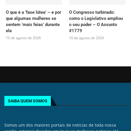
O que é a ‘fase lútea’ – e por
O Congresso turbinado:
que algumas mulheres se
como o Legislativo ampliou
sentem ‘mais feias’ durante
o seu poder – O Assunto
ela
#1779
10 de agosto de 2026
10 de agosto de 2026
SAIBA QUEM SOMOS
Somos um dos maiores portais de noticias de toda nossa