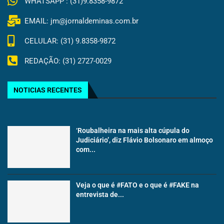
WHATSAPP : (31)9.8358-9872
EMAIL: jm@jornaldeminas.com.br
CELULAR: (31) 9.8358-9872
REDAÇÃO: (31) 2727-0029
NOTICIAS RECENTES
‘Roubalheira na mais alta cúpula do
Judiciário’, diz Flávio Bolsonaro em almoço
com...
Veja o que é #FATO e o que é #FAKE na
entrevista de...