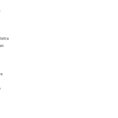
.
tetra
as
o
ve
a