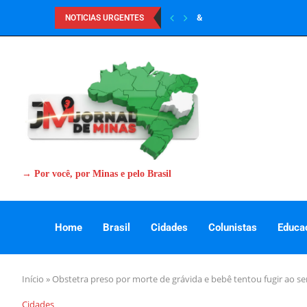
&
NOTICIAS URGENTES
→ Por você, por Minas e pelo Brasil
Home
Brasil
Cidades
Colunistas
Educa
Início
»
Obstetra preso por morte de grávida e bebê tentou fugir ao ser
Cidades