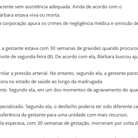
paciente sem assistência adequada. Ainda de acordo com o
rbara estava viva ou morta.
e, a corporação apura os crimes de negligência médica e omissão d
te, a gestante estava com 30 semanas de gravidez quando procuro
noite de segunda-feira (8). De acordo com ela, Bárbara buscou aj
lar a pressão arterial. No entanto, segundo ela, a gestante pass
 piora no estado de saúde ao longo da madrugada.
tante. Segundo ela, em um dos momentos de agravamento do qua
cializado. Segundo ela, o desfecho poderia ter sido diferente c
ansferência da gestante para uma unidade com mais recursos.
ela esperava, com 30 semanas de gestação, morreram por volta d