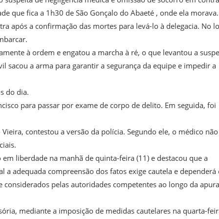
ade que fica a 1h30 de São Gonçalo do Abaeté , onde ela morava.
etra após a confirmação das mortes para levá-lo à delegacia. No lo
mbarcar.
amente à ordem e engatou a marcha à ré, o que levantou a suspe
ivil sacou a arma para garantir a segurança da equipe e impedir a
s do dia.
cisco para passar por exame de corpo de delito. Em seguida, foi
Vieira, contestou a versão da polícia. Segundo ele, o médico não
iais.
o em liberdade na manhã de quinta-feira (11) e destacou que a
qual a adequada compreensão dos fatos exige cautela e dependerá
 e considerados pelas autoridades competentes ao longo da apur
isória, mediante a imposição de medidas cautelares na quarta-fei