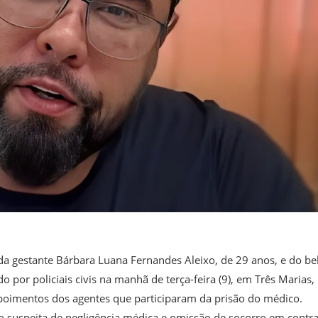
da gestante Bárbara Luana Fernandes Aleixo, de 29 anos, e do b
 por policiais civis na manhã de terça-feira (9), em Três Marias,
epoimentos dos agentes que participaram da prisão do médico.
omo suspeita de negligência médica e omissão de socorro em contra