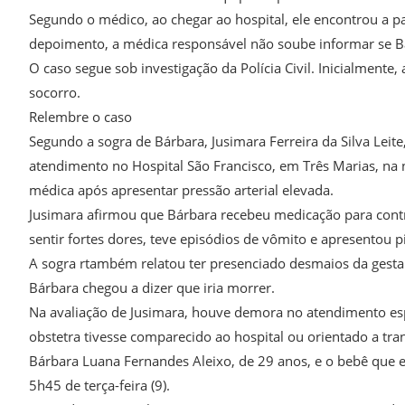
Segundo o médico, ao chegar ao hospital, ele encontrou a 
depoimento, a médica responsável não soube informar se Bá
O caso segue sob investigação da Polícia Civil. Inicialment
socorro.
Relembre o caso
Segundo a sogra de Bárbara, Jusimara Ferreira da Silva Lei
atendimento no Hospital São Francisco, em Três Marias, na 
médica após apresentar pressão arterial elevada.
Jusimara afirmou que Bárbara recebeu medicação para contro
sentir fortes dores, teve episódios de vômito e apresentou
A sogra rtambém relatou ter presenciado desmaios da ges
Bárbara chegou a dizer que iria morrer.
Na avaliação de Jusimara, houve demora no atendimento espe
obstetra tivesse comparecido ao hospital ou orientado a tr
Bárbara Luana Fernandes Aleixo, de 29 anos, e o bebê que 
5h45 de terça-feira (9).