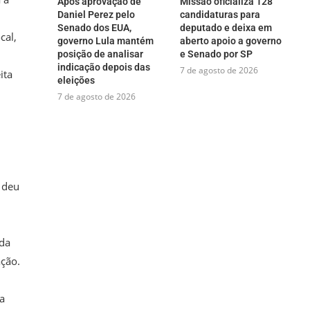
Após aprovação de
Missão oficializa 128
Daniel Perez pelo
candidaturas para
Senado dos EUA,
deputado e deixa em
cal,
governo Lula mantém
aberto apoio a governo
posição de analisar
e Senado por SP
indicação depois das
7 de agosto de 2026
ita
eleições
7 de agosto de 2026
 deu
 da
ação.
ra