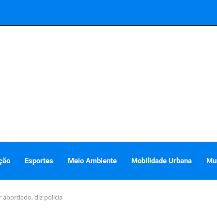
ção
Esportes
Meio Ambiente
Mobilidade Urbana
Mu
 abordado, diz polícia