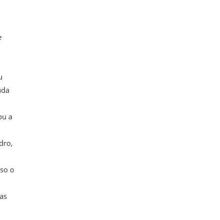
e
u
uda
ou a
dro,
aso o
as