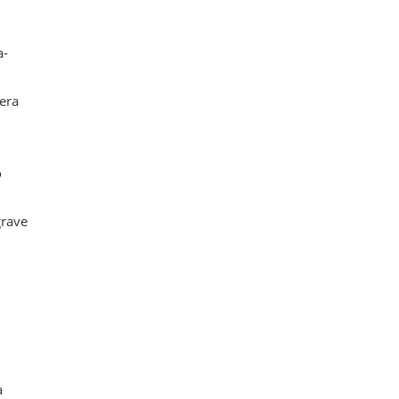
a-
era
o
grave
a