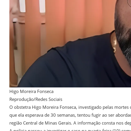
Higo Moreira Fonseca
Reprodução/Redes Sociais
O obstetra Higo Moreira Fonseca, investigado pelas mortes 
que ela esperava de 30 semanas, tentou fugir ao ser abordado
região Central de Minas Gerais. A informação consta nos d
A polícia passou a investigar o caso na quarta-feira (10) c