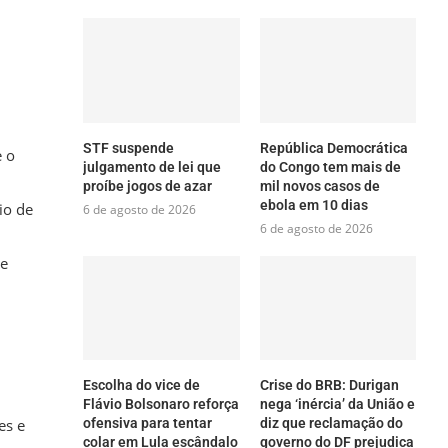
STF suspende
República Democrática
e o
julgamento de lei que
do Congo tem mais de
proíbe jogos de azar
mil novos casos de
ebola em 10 dias
io de
6 de agosto de 2026
6 de agosto de 2026
me
Escolha do vice de
Crise do BRB: Durigan
Flávio Bolsonaro reforça
nega ‘inércia’ da União e
ofensiva para tentar
diz que reclamação do
es e
colar em Lula escândalo
governo do DF prejudica