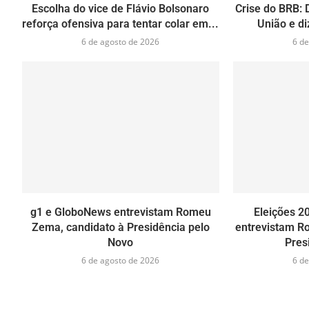
Escolha do vice de Flávio Bolsonaro
Crise do BRB: 
reforça ofensiva para tentar colar em...
União e di
6 de agosto de 2026
6 de
g1 e GloboNews entrevistam Romeu
Eleições 2
Zema, candidato à Presidência pelo
entrevistam R
Novo
Pres
6 de agosto de 2026
6 de