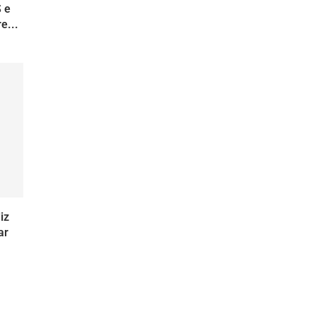
S e
e...
iz
ar