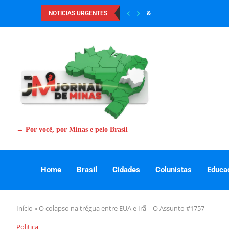
&
NOTICIAS URGENTES
→ Por você, por Minas e pelo Brasil
Home
Brasil
Cidades
Colunistas
Educa
Início
»
O colapso na trégua entre EUA e Irã – O Assunto #1757
Politica