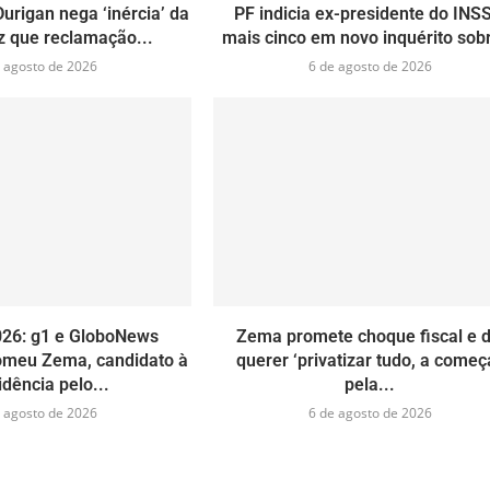
Durigan nega ‘inércia’ da
PF indicia ex-presidente do INS
z que reclamação...
mais cinco em novo inquérito sobr
 agosto de 2026
6 de agosto de 2026
026: g1 e GloboNews
Zema promete choque fiscal e d
omeu Zema, candidato à
querer ‘privatizar tudo, a começ
idência pelo...
pela...
 agosto de 2026
6 de agosto de 2026