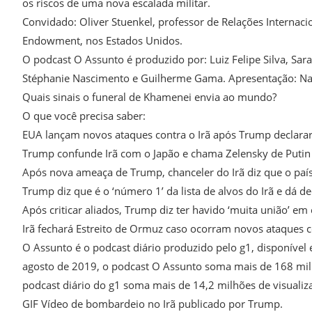
os riscos de uma nova escalada militar.
Convidado: Oliver Stuenkel, professor de Relações Internac
Endowment, nos Estados Unidos.
O podcast O Assunto é produzido por: Luiz Felipe Silva, Sara
Stéphanie Nascimento e Guilherme Gama. Apresentação: Na
Quais sinais o funeral de Khamenei envia ao mundo?
O que você precisa saber:
EUA lançam novos ataques contra o Irã após Trump declarar
Trump confunde Irã com o Japão e chama Zelensky de Putin 
Após nova ameaça de Trump, chanceler do Irã diz que o paí
Trump diz que é o ‘número 1’ da lista de alvos do Irã e dá d
Após criticar aliados, Trump diz ter havido ‘muita união’ em
Irã fechará Estreito de Ormuz caso ocorram novos ataques co
O Assunto é o podcast diário produzido pelo g1, disponível
agosto de 2019, o podcast O Assunto soma mais de 168 mil
podcast diário do g1 soma mais de 14,2 milhões de visualiz
GIF Vídeo de bombardeio no Irã publicado por Trump.