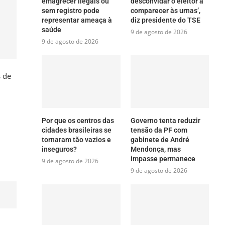
emagrecer ilegais ou
desconvidar o eleitor a
sem registro pode
comparecer às urnas’,
representar ameaça à
diz presidente do TSE
saúde
9 de agosto de 2026
9 de agosto de 2026
s de
Por que os centros das
Governo tenta reduzir
cidades brasileiras se
tensão da PF com
tornaram tão vazios e
gabinete de André
inseguros?
Mendonça, mas
impasse permanece
9 de agosto de 2026
9 de agosto de 2026