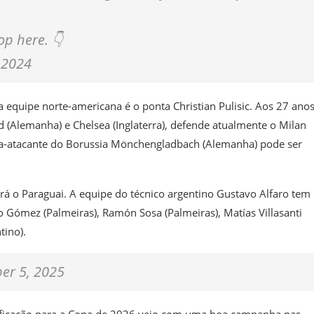
op here. 👇
 2024
equipe norte-americana é o ponta Christian Pulisic. Aos 27 ano
 (Alemanha) e Chelsea (Inglaterra), defende atualmente o Milan
eia-atacante do Borussia Mönchengladbach (Alemanha) pode ser
á o Paraguai. A equipe do técnico argentino Gustavo Alfaro tem
o Gómez (Palmeiras), Ramón Sosa (Palmeiras), Matías Villasanti
tino).
er 5, 2025
sificação para a Copa de 2026 veio com uma boa campanha nas