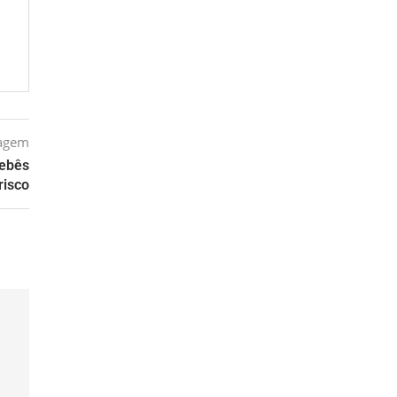
tagem
bebês
risco