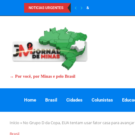
&
NOTICIAS URGENTES
→ Por você, por Minas e pelo Brasil
Home
Brasil
Cidades
Colunistas
Educa
Início
»
No Grupo D da Copa, EUA tentam usar fator casa para avançar
Brasil