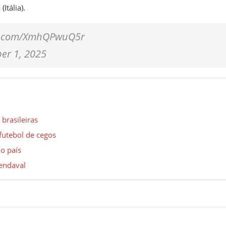
Itália).
ter.com/XmhQPwuQ5r
er 1, 2025
 brasileiras
futebol de cegos
do país
endaval