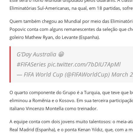
Eliminatórias Sul-Americanas, na qual, em 18 partidas, sofr
Quem também chegou ao Mundial por meio das Eliminatórias
Popovic conta com alguns remanescentes da seleção que cheg
goleiro Mathew Ryan, do Levante (Espanha).
G’Day Australia 😁
#FIFASeries pic.twitter.com/7bDIU7ApMl
— FIFA World Cup (@FIFAWorldCup) March 2
O quarto componente do Grupo é a Turquia, que teve que bu
eliminou a Romênia e o Kosovo. Em sua terceira participaçã
italiano Vincenzo Montella como treinador.
A equipe conta com dois jovens muito talentosos: o meia-at
Real Madrid (Espanha), e o ponta Kenan Yıldız, que, com a mes