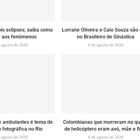
is eclipses; saiba como
Lorrane Oliveira e Caio Souza são
ir aos fenômenos
no Brasileiro de Ginástica
 agosto de 2026
8 de agosto de 2026
de ambulantes é tema de
Colombianas que morreram na q
 fotográfica no Rio
de helicóptero eram avó, mãe e f
 agosto de 2026
8 de agosto de 2026