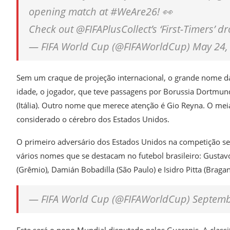
opening match at #WeAre26! 👀
Check out @FIFAPlusCollect’s ‘First-Timers’ dr
— FIFA World Cup (@FIFAWorldCup) May 24,
Sem um craque de projeção internacional, o grande nome da 
idade, o jogador, que teve passagens por Borussia Dortmund
(Itália). Outro nome que merece atenção é Gio Reyna. O m
considerado o cérebro dos Estados Unidos.
O primeiro adversário dos Estados Unidos na competição ser
vários nomes que se destacam no futebol brasileiro: Gustav
(Grêmio), Damián Bobadilla (São Paulo) e Isidro Pitta (Bragan
— FIFA World Cup (@FIFAWorldCup) Septemb
Este será o nono Mundial disputado pelos Guaranis. A clas