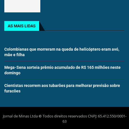
AS MAIS LIDAS
Colombianas que morreram na queda de helicóptero eram avó,
mãe e filha
Mega-Sena sorteia prêmio acumulado de R$ 165 milhões neste
domingo
Cientistas recorrem aos tubarões para melhorar previsão sobre
furacões
Jornal de Minas Ltda
©
Todos direitos reservados CNPJ: 65.412.550/0001-
63