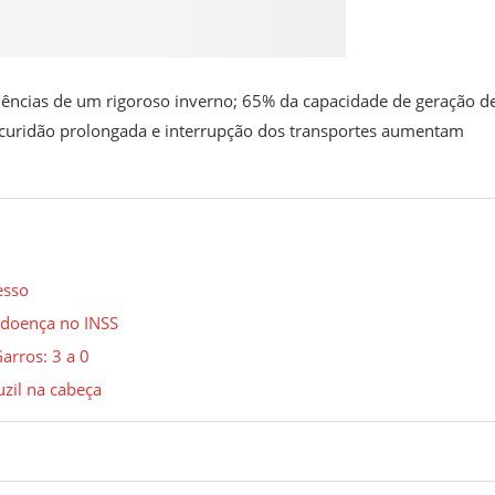
ências de um rigoroso inverno; 65% da capacidade de geração d
escuridão prolongada e interrupção dos transportes aumentam
esso
o-doença no INSS
arros: 3 a 0
zil na cabeça