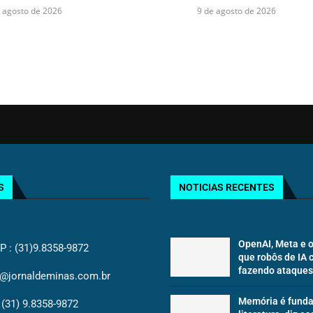
 agosto de 2026
9 de agosto de 2026
S
NOTICIAS RECENTES
OpenAI, Meta e o
: (31)9.8358-9872
que robôs de IA
fazendo ataques |
@jornaldeminas.com.br
Memória é fund
(31) 9.8358-9872