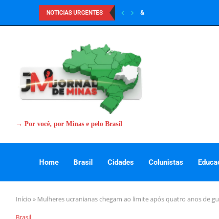
&
NOTICIAS URGENTES
→ Por você, por Minas e pelo Brasil
Home
Brasil
Cidades
Colunistas
Educa
Início
»
Mulheres ucranianas chegam ao limite após quatro anos de gu
Brasil