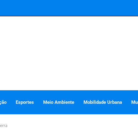
ção
Esportes
Meio Ambiente
Mobilidade Urbana
Mu
erra