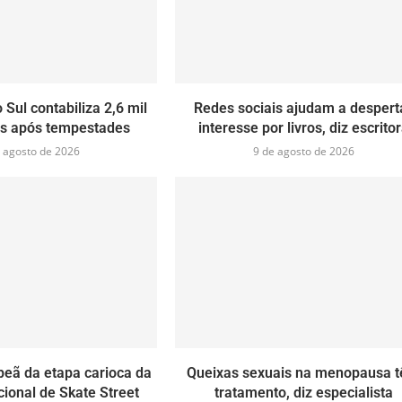
 Sul contabiliza 2,6 mil
Redes sociais ajudam a despert
os após tempestades
interesse por livros, diz escrito
 agosto de 2026
9 de agosto de 2026
eã da etapa carioca da
Queixas sexuais na menopausa 
cional de Skate Street
tratamento, diz especialista