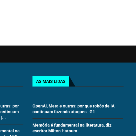
AS MAIS LIDAS
utras: por
OpenAI, Meta e outras: por que robôs de IA
 continuam
continuam fazendo ataques | G1
...
Memória é fundamental na literatura, diz
amental na
escritor Milton Hatoum