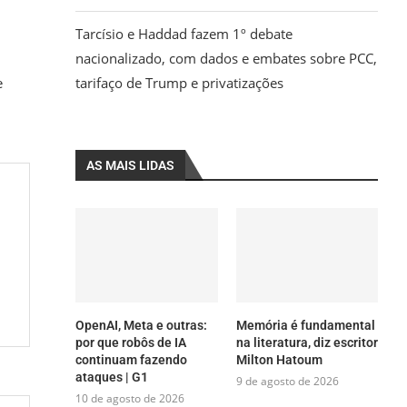
Tarcísio e Haddad fazem 1º debate
nacionalizado, com dados e embates sobre PCC,
e
tarifaço de Trump e privatizações
AS MAIS LIDAS
OpenAI, Meta e outras:
Memória é fundamental
por que robôs de IA
na literatura, diz escritor
continuam fazendo
Milton Hatoum
ataques | G1
9 de agosto de 2026
10 de agosto de 2026