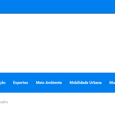
ção
Esportes
Meio Ambiente
Mobilidade Urbana
Mu
balho