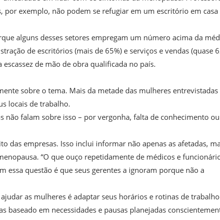
as, por exemplo, não podem se refugiar em um escritório em casa
 porque alguns desses setores empregam um número acima da méd
ração de escritórios (mais de 65%) e serviços e vendas (quase 6
 escassez de mão de obra qualificada no país.
mente sobre o tema. Mais da metade das mulheres entrevistadas
 locais de trabalho.
s não falam sobre isso – por vergonha, falta de conhecimento ou
to das empresas. Isso inclui informar não apenas as afetadas, m
 menopausa. “O que ouço repetidamente de médicos e funcionári
 essa questão é que seus gerentes a ignoram porque não a
udar as mulheres é adaptar seus horários e rotinas de trabalho
efas baseado em necessidades e pausas planejadas conscientemen