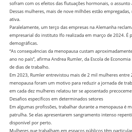
sofram com os efeitos das flutuações hormonais, o assunto 
Dessas mulheres, mais de nove milhões estão empregadas,
ativa.
Paralelamente, um terço das empresas na Alemanha reclama
empresarial do instituto Ifo realizada em março de 2024. É
demográficas.
“As consequências da menopausa custam aproximadamente 9
ano no país”, afirma Andrea Rumler, da Escola de Economia
de dias de trabalho.
Em 2023, Rumler entrevistou mais de 2 mil mulheres entre 
menopausa foram um motivo para reduzir a jornada de tra
em cada dez mulheres relatou ter se aposentado precoceme
Desafios específicos em determinados setores
Em algumas profissões, trabalhar durante a menopausa é mai
patrulha. Se elas apresentarem sangramento intenso repent
disponível por perto.
Mulheres que trabalham em espaços públicos têm particular