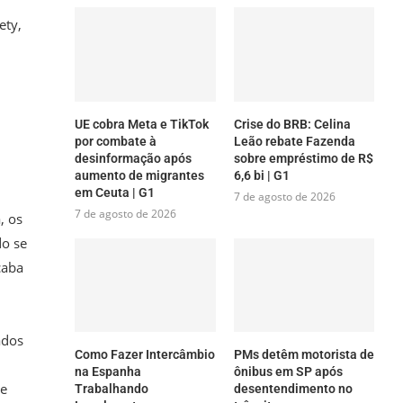
ety,
UE cobra Meta e TikTok
Crise do BRB: Celina
por combate à
Leão rebate Fazenda
desinformação após
sobre empréstimo de R$
aumento de migrantes
6,6 bi | G1
em Ceuta | G1
7 de agosto de 2026
7 de agosto de 2026
, os
do se
caba
ados
Como Fazer Intercâmbio
PMs detêm motorista de
na Espanha
ônibus em SP após
te
Trabalhando
desentendimento no