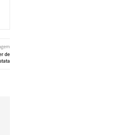
tagem
er de
stata