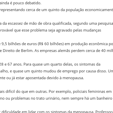
ainda é pouco debatido.
 representando cerca de um quinto da população economicamen
 da escassez de mão de obra qualificada, segundo uma pesquis
 provável que esse problema seja agravado pelas mudanças
,5 bilhões de euros (R$ 60 bilhões) em produção econômica po
 e Direito de Berlim. As empresas alemãs perdem cerca de 40 mi
28 e 67 anos. Para quase um quarto delas, os sintomas da
balho, e quase um quinto mudou de emprego por causa disso. U
nte ou já estar aposentada devido à menopausa.
s difícil do que em outras. Por exemplo, policiais femininas em
ino ou problemas no trato urinário, nem sempre há um banheiro
 dificuldade em lidar com os sintomas da menopausa. Professor