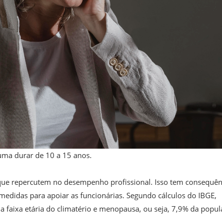
ma durar de 10 a 15 anos.
e repercutem no desempenho profissional. Isso tem consequên
idas para apoiar as funcionárias. Segundo cálculos do IBGE,
 faixa etária do climatério e menopausa, ou seja, 7,9% da popu