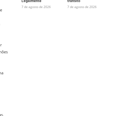
Legalmente
trânsito
7 de agosto de 2026
7 de agosto de 2026
te
a
r
lhões
ma
as,