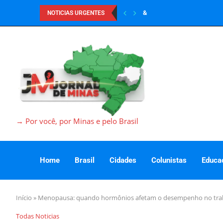
&
NOTICIAS URGENTES
→ Por você, por Minas e pelo Brasil
Home
Brasil
Cidades
Colunistas
Educa
Início
»
Menopausa: quando hormônios afetam o desempenho no tra
Todas Noticias