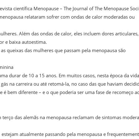
vista científica Menopause – The Journal of The Menopause Soci
a menopausa relataram sofrer com ondas de calor moderadas ou
lheres. Além das ondas de calor, eles incluem dores articulares,
or e baixa autoestima.
ás, as queixas das mulheres que passam pela menopausa são
minina
 durar de 10 a 15 anos. Em muitos casos, nesta época da vida
 gás na carreira ou até retomá-la, no caso das que haviam decidi
de é bem diferente – e o que poderia ser uma fase de recomeço a
e um terço das alemãs na menopausa reclamam de sintomas moder
u estejam atualmente passando pela menopausa e frequentemen