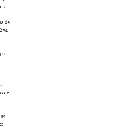
 ou
ia de
2%).
 por
as
os de
 às
te