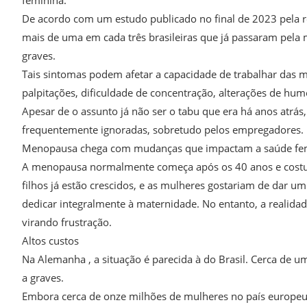
feminina.
De acordo com um estudo publicado no final de 2023 pela re
mais de uma em cada três brasileiras que já passaram pel
graves.
Tais sintomas podem afetar a capacidade de trabalhar das mu
palpitações, dificuldade de concentração, alterações de hum
Apesar de o assunto já não ser o tabu que era há anos atr
frequentemente ignoradas, sobretudo pelos empregadores.
Menopausa chega com mudanças que impactam a saúde fe
A menopausa normalmente começa após os 40 anos e costuma
filhos já estão crescidos, e as mulheres gostariam de dar um
dedicar integralmente à maternidade. No entanto, a realida
virando frustração.
Altos custos
Na Alemanha , a situação é parecida à do Brasil. Cerca d
a graves.
Embora cerca de onze milhões de mulheres no país europe