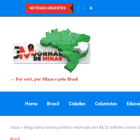
&
NOTICIAS URGENTES
→ Por você, por Minas e pelo Brasil
Home
Brasil
Cidades
Colunistas
Educa
Início
»
Mega-Sena sorteia prêmio estimado em R$ 32 milhões neste 
Brasil