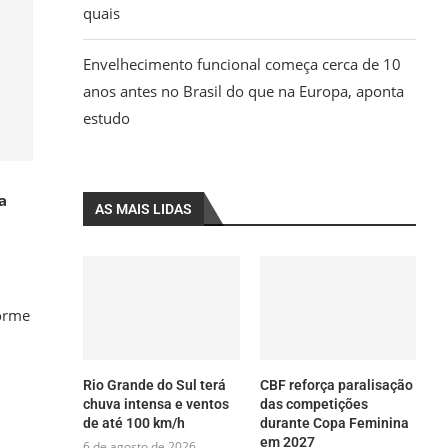
quais
Envelhecimento funcional começa cerca de 10
anos antes no Brasil do que na Europa, aponta
estudo
a
AS MAIS LIDAS
forme
Rio Grande do Sul terá
CBF reforça paralisação
chuva intensa e ventos
das competições
de até 100 km/h
durante Copa Feminina
em 2027
6 de agosto de 2026