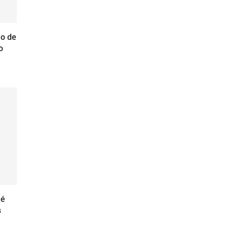
ão de
o
 é
s