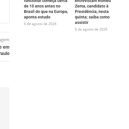
funcional começa cerca
entrevistam Romeu
de 10 anos antes no
Zema, candidato à
Brasil do que na Europa,
Presidência, nesta
aponta estudo
quinta; saiba como
assistir
6 de agosto de 2026
6 de agosto de 2026
tagem
te em
Paulo