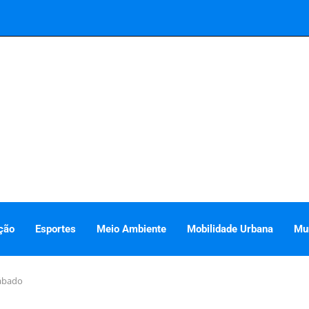
ção
Esportes
Meio Ambiente
Mobilidade Urbana
Mu
sábado