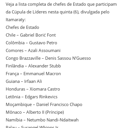
Veja a lista completa de chefes de Estado que participam
da Cúpula de Líderes nesta quinta (6), divulgada pelo
Itamaraty:
Chefes de Estado
Chile – Gabriel Borić Font
Colômbia – Gustavo Petro
Comores – Azali Assoumani
Congo Brazzaville – Denis Sassou N’Guesso
Finlândia – Alexander Stubb
França – Emmanuel Macron
Guiana – Irfaan Ali
Honduras – Xiomara Castro
Letônia – Edgars Rinkevics
Moçambique – Daniel Francisco Chapo
Mônaco – Alberto II (Príncipe)
Namíbia – Netumbo Nandi-Ndaitwah
Palau – Surangel Whipps Jr.