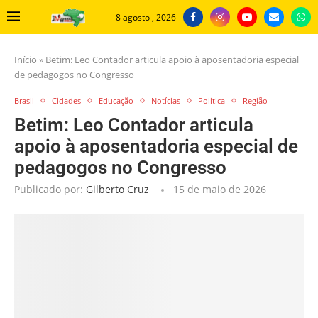
8 agosto , 2026
Início
»
Betim: Leo Contador articula apoio à aposentadoria especial
de pedagogos no Congresso
Brasil
Cidades
Educação
Notícias
Politica
Região
Betim: Leo Contador articula
apoio à aposentadoria especial de
pedagogos no Congresso
Publicado por:
Gilberto Cruz
15 de maio de 2026