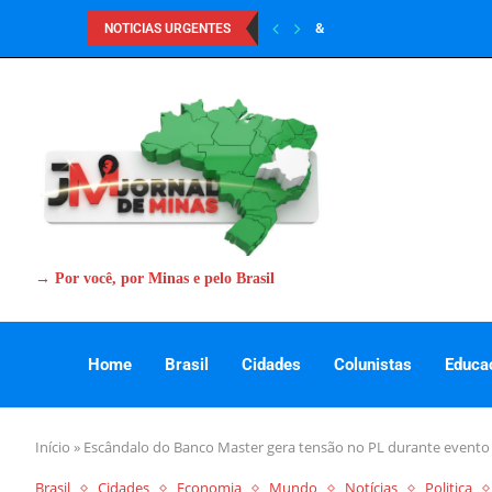
&
NOTICIAS URGENTES
→ Por você, por Minas e pelo Brasil
Home
Brasil
Cidades
Colunistas
Educa
Início
»
Escândalo do Banco Master gera tensão no PL durante evento 
Brasil
Cidades
Economia
Mundo
Notícias
Politica