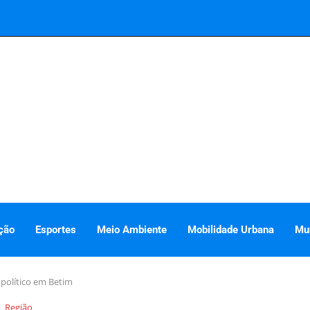
ção
Esportes
Meio Ambiente
Mobilidade Urbana
Mu
político em Betim
Região