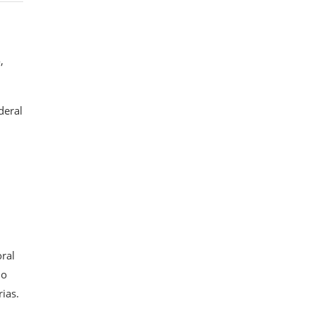
,
deral
ral
do
ias.