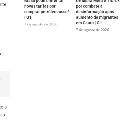
Brasil pode enfrentar
UE cobra Meta e TikTok
nte
novas tarifas por
por combate à
comprar petróleo russo?
desinformação após
| G1
aumento de migrantes
em Ceuta | G1
7 de agosto de 2026
7 de agosto de 2026
io
o
te a
ico