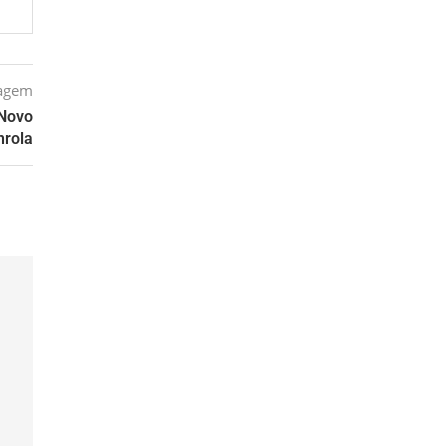
tagem
 Novo
nrola