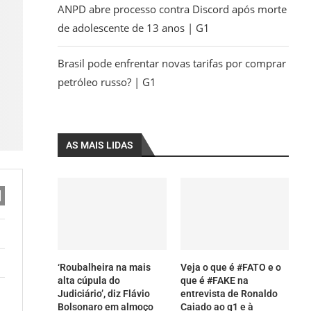
ANPD abre processo contra Discord após morte
de adolescente de 13 anos | G1
Brasil pode enfrentar novas tarifas por comprar
petróleo russo? | G1
AS MAIS LIDAS
‘Roubalheira na mais
Veja o que é #FATO e o
alta cúpula do
que é #FAKE na
Judiciário’, diz Flávio
entrevista de Ronaldo
Bolsonaro em almoço
Caiado ao g1 e à