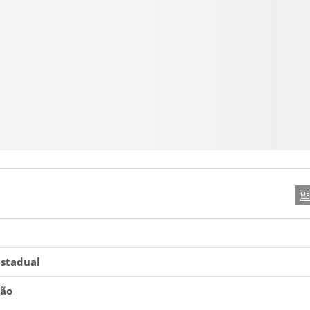
estadual
ião