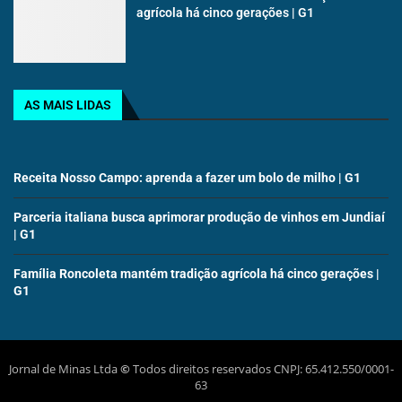
agrícola há cinco gerações | G1
AS MAIS LIDAS
Receita Nosso Campo: aprenda a fazer um bolo de milho | G1
Parceria italiana busca aprimorar produção de vinhos em Jundiaí
| G1
Família Roncoleta mantém tradição agrícola há cinco gerações |
G1
Jornal de Minas Ltda
©
Todos direitos reservados CNPJ: 65.412.550/0001-
63