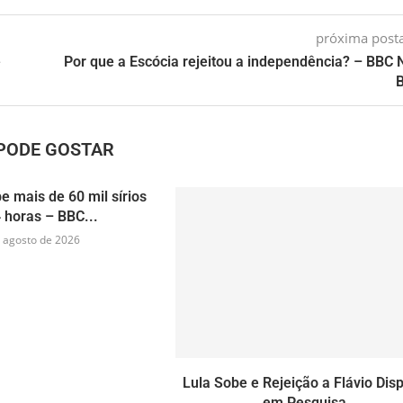
próxima pos
e
Por que a Escócia rejeitou a independência? – BBC
B
PODE GOSTAR
e mais de 60 mil sírios
 horas – BBC...
 agosto de 2026
Lula Sobe e Rejeição a Flávio Dis
em Pesquisa