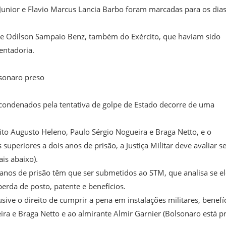
 Junior e Flavio Marcus Lancia Barbo foram marcadas para os dias
s e Odilson Sampaio Benz, também do Exército, que haviam sido
entadoria.
sonaro preso
s condenados pela tentativa de golpe de Estado decorre de uma
to Augusto Heleno, Paulo Sérgio Nogueira e Braga Netto, e o
periores a dois anos de prisão, a Justiça Militar deve avaliar se
is abaixo).
 anos de prisão têm que ser submetidos ao STM, que analisa se el
perda de posto, patente e benefícios.
ive o direito de cumprir a pena em instalações militares, benefí
ra e Braga Netto e ao almirante Almir Garnier (Bolsonaro está p