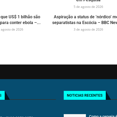
5 de agosto de 2026
que US$ 1 bilhão são
Aspiração a status de ‘nórdico’ 
para conter ebola –...
separatistas na Escócia – BBC New
 agosto de 2026
3 de agosto de 2026
S
NOTICIAS RECENTES
Como a cerveja é