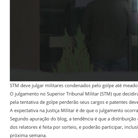
STM deve julgar militares condenados pelo golpe até mead
O julgamento no Superior Tribunal Militar (STM) que decidirá
pela tentativa de golpe perderão seus cargos e patentes deve
A expectativa na Justiça Militar é de que o julgamento oco
Segundo apuração do blog, a tendência é que a distribuição d
dos relatores é feita por sorteio, e poderão participar, incl
próxima semana.