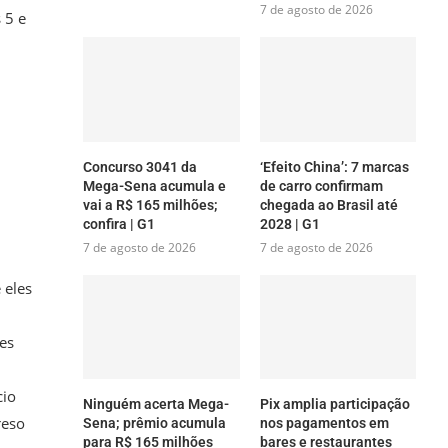
7 de agosto de 2026
 5 e
Concurso 3041 da
‘Efeito China’: 7 marcas
Mega-Sena acumula e
de carro confirmam
vai a R$ 165 milhões;
chegada ao Brasil até
confira | G1
2028 | G1
7 de agosto de 2026
7 de agosto de 2026
 eles
es
cio
Ninguém acerta Mega-
Pix amplia participação
reso
Sena; prêmio acumula
nos pagamentos em
para R$ 165 milhões
bares e restaurantes