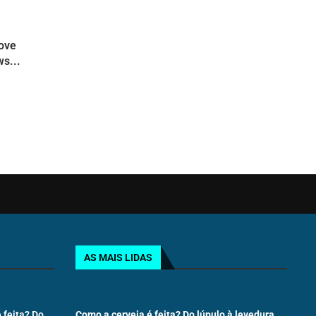
move
s...
AS MAIS LIDAS
 feita? Do
Como a cerveja é feita? Do lúpulo à levedura,