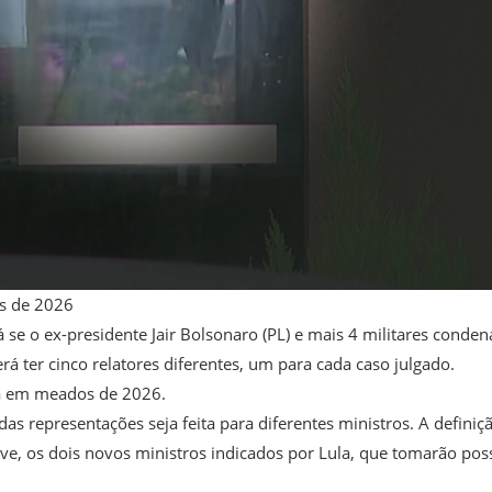
os de 2026
 se o ex-presidente Jair Bolsonaro (PL) e mais 4 militares conde
rá ter cinco relatores diferentes, um para cada caso julgado.
rra em meados de 2026.
as representações seja feita para diferentes ministros. A definiç
usive, os dois novos ministros indicados por Lula, que tomarão pos