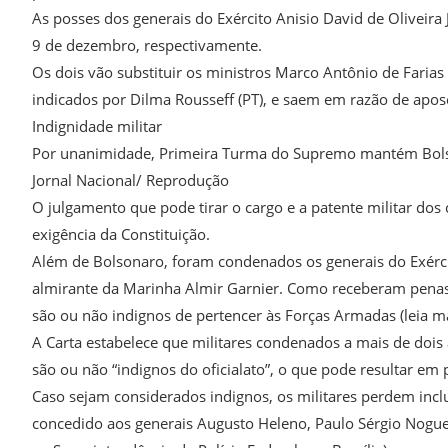
As posses dos generais do Exército Anisio David de Oliveira
9 de dezembro, respectivamente.
Os dois vão substituir os ministros Marco Antônio de Faria
indicados por Dilma Rousseff (PT), e saem em razão de apos
Indignidade militar
Por unanimidade, Primeira Turma do Supremo mantém Bol
Jornal Nacional/ Reprodução
O julgamento que pode tirar o cargo e a patente militar do
exigência da Constituição.
Além de Bolsonaro, foram condenados os generais do Exérci
almirante da Marinha Almir Garnier. Como receberam penas su
são ou não indignos de pertencer às Forças Armadas (leia ma
A Carta estabelece que militares condenados a mais de dois
são ou não “indignos do oficialato”, o que pode resultar em 
Caso sejam considerados indignos, os militares perdem inclus
concedido aos generais Augusto Heleno, Paulo Sérgio Noguei