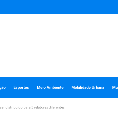
ção
Esportes
Meio Ambiente
Mobilidade Urbana
Mu
r distribuído para 5 relatores diferentes