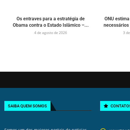
Os entraves para a estratégia de
ONU estima 
Obama contra o Estado Islâmico –...
necessários 
4 de agosto de 2026
3 de
SAIBA QUEM SOMOS
CONTATO
Somos um dos maiores portais de noticias