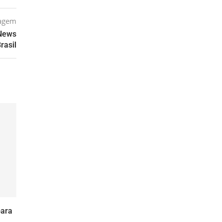
tagem
 News
rasil
para