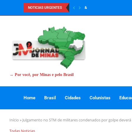
&
NOTICIAS URGENTES
→ Por você, por Minas e pelo Brasil
Home
Brasil
Cidades
Colunistas
Educa
Início
»
Julgamento no STM de militares condenados por golpe deverá se
Todas Noticias