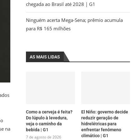
chegada ao Brasil até 2028 | G1
Ninguém acerta Mega-Sena; prêmio acumula
para R$ 165 milhões
AS MAIS LIDAS
nados
Como a cerveja é feita?
El Niño: governo decide
Do lúpulo à levedura,
reduzir geração de
ão
veja o caminho da
hidrelétricas para
se na
bebida | G1
enfrentar fenômeno
climático | G1
7 de agosto de 2026