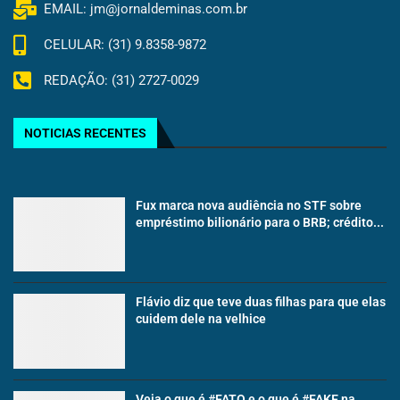
EMAIL: jm@jornaldeminas.com.br
CELULAR: (31) 9.8358-9872
REDAÇÃO: (31) 2727-0029
NOTICIAS RECENTES
Fux marca nova audiência no STF sobre
empréstimo bilionário para o BRB; crédito...
Flávio diz que teve duas filhas para que elas
cuidem dele na velhice
Veja o que é #FATO e o que é #FAKE na