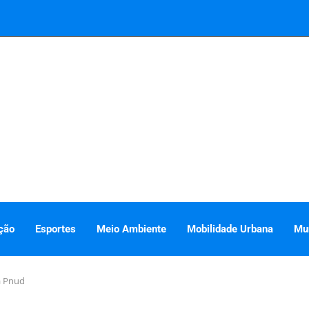
ção
Esportes
Meio Ambiente
Mobilidade Urbana
Mu
a Pnud