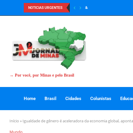
&
NOTICIAS URGENTES
→ Por você, por Minas e pelo Brasil
Home
Brasil
Cidades
Colunistas
Educa
Início
»
Igualdade de gênero é aceleradora da economia global, apont
Mundo