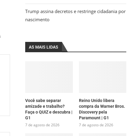
Trump assina decretos e restringe cidadania por
nascimento
s
AS MAIS LIDAS
Você sabe separar
Reino Unido libera
amizade e trabalho?
compra da Warner Bros.
Faça o QUIZ e descubra |
Discovery pela
G1
Paramount | G1
7 de agosto de 2026
7 de agosto de 2026