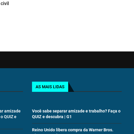
civil
AS MAIS LIDAS
ar amizade
Você sabe separar amizade e trabalho? Faça o
 o QUIZ e
QUIZ e descubra | G1
Reino Unido libera compra da Warner Bros.