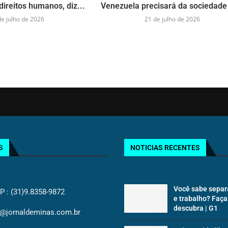
direitos humanos, diz...
Venezuela precisará da sociedade 
de julho de 2026
21 de julho de 2026
S
NOTICIAS RECENTES
Você sabe separ
: (31)9.8358-9872
e trabalho? Faça
descubra | G1
@jornaldeminas.com.br