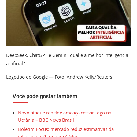
DeepSeek, ChatGPT e Gemini: qual é a melhor inteligência
artificial?
Logotipo do Google — Foto: Andrew Kelly/Reuters
Você pode gostar também
Novo ataque rebelde ameaça cessar-fogo na
Ucrânia – BBC News Brasil
Boletim Focus: mercado reduz estimativas da
inflação de 2025 para 4,56%