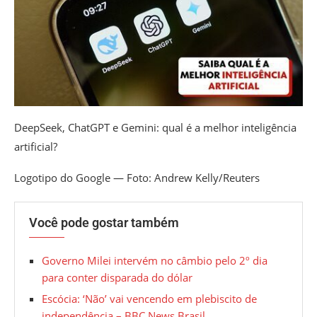
DeepSeek, ChatGPT e Gemini: qual é a melhor inteligência
artificial?
Logotipo do Google — Foto: Andrew Kelly/Reuters
Você pode gostar também
Governo Milei intervém no câmbio pelo 2º dia
para conter disparada do dólar
Escócia: ‘Não’ vai vencendo em plebiscito de
independência – BBC News Brasil