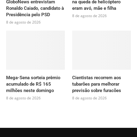
GloboNews entrevistam
na queda de helicóptero
Ronaldo Caiado, candidato à
eram avó, mãe e filha
Presidência pelo PSD
8 de agosto de 2026
8 de agosto de 2026
Mega-Sena sorteia prêmio
Cientistas recorrem aos
acumulado de R$ 165
tubarões para melhorar
milhões neste domingo
previsão sobre furacões
8 de agosto de 2026
8 de agosto de 2026