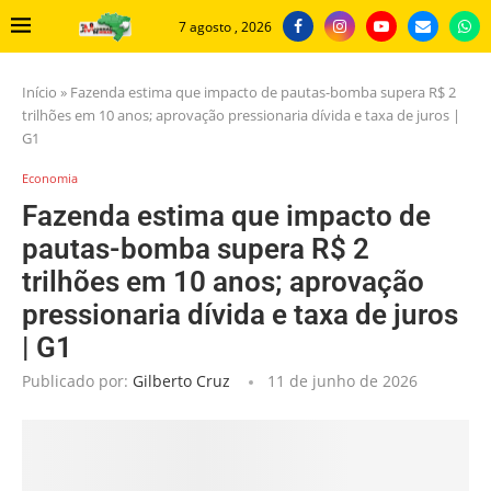
7 agosto , 2026
Início
»
Fazenda estima que impacto de pautas-bomba supera R$ 2
trilhões em 10 anos; aprovação pressionaria dívida e taxa de juros |
G1
Economia
Fazenda estima que impacto de
pautas-bomba supera R$ 2
trilhões em 10 anos; aprovação
pressionaria dívida e taxa de juros
| G1
Publicado por:
Gilberto Cruz
11 de junho de 2026