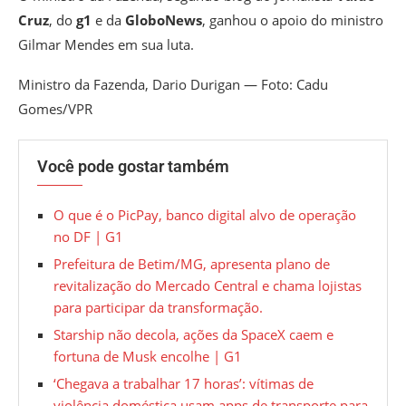
Cruz
, do
g1
e da
GloboNews
, ganhou o apoio do ministro
Gilmar Mendes em sua luta.
Ministro da Fazenda, Dario Durigan — Foto: Cadu
Gomes/VPR
Você pode gostar também
O que é o PicPay, banco digital alvo de operação
no DF | G1
Prefeitura de Betim/MG, apresenta plano de
revitalização do Mercado Central e chama lojistas
para participar da transformação.
Starship não decola, ações da SpaceX caem e
fortuna de Musk encolhe | G1
‘Chegava a trabalhar 17 horas’: vítimas de
violência doméstica usam apps de transporte para