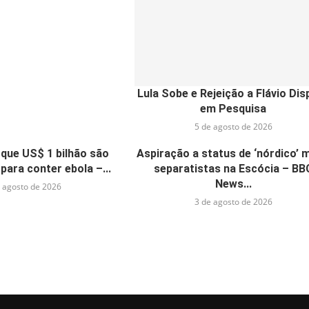
Lula Sobe e Rejeição a Flávio Dis
em Pesquisa
5 de agosto de 2026
que US$ 1 bilhão são
Aspiração a status de ‘nórdico’ 
para conter ebola –...
separatistas na Escócia – BB
News...
 agosto de 2026
3 de agosto de 2026