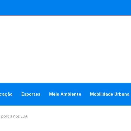
cação
Esportes
Meio Ambiente
Mobilidade Urbana
 polícia nos EUA