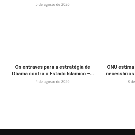
5 de agosto de 2026
Os entraves para a estratégia de
ONU estima 
Obama contra o Estado Islâmico –...
necessários 
4 de agosto de 2026
3 de