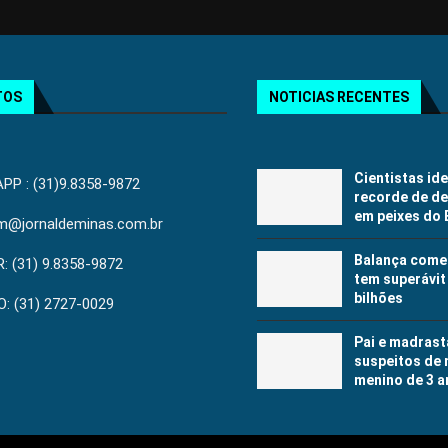
TOS
NOTICIAS RECENTES
Cientistas id
P : (31)9.8358-9872
recorde de d
em peixes do 
jm@jornaldeminas.com.br
Balança comer
: (31) 9.8358-9872
tem superávit
bilhões
: (31) 2727-0029
Pai e madrast
suspeitos de 
menino de 3 a