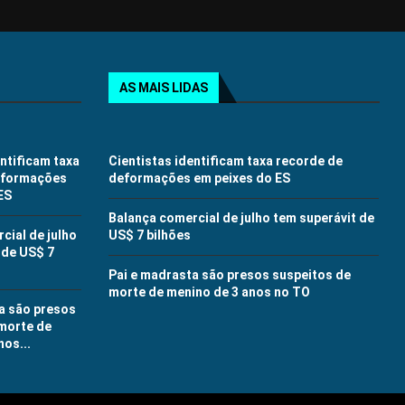
AS MAIS LIDAS
entificam taxa
Cientistas identificam taxa recorde de
eformações
deformações em peixes do ES
ES
Balança comercial de julho tem superávit de
cial de julho
US$ 7 bilhões
 de US$ 7
Pai e madrasta são presos suspeitos de
morte de menino de 3 anos no TO
a são presos
morte de
nos...