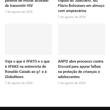
patente de militar acusado
cúpula do Judiciário’, diz
de transmitir HIV
Flávio Bolsonaro em almoço
com empresários
7 de agosto de 2026
7 de agosto de 2026
Veja o que é #FATO e o que
ANPD abre processo contra
é #FAKE na entrevista de
Discord para apurar falhas
Ronaldo Caiado ao g1 e à
na proteção de crianças e
GloboNews
adolescentes
7 de agosto de 2026
7 de agosto de 2026