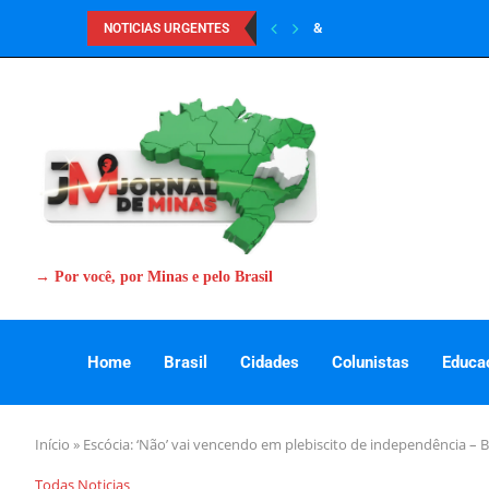
&
NOTICIAS URGENTES
→ Por você, por Minas e pelo Brasil
Home
Brasil
Cidades
Colunistas
Educa
Início
»
Escócia: ‘Não’ vai vencendo em plebiscito de independência – 
Todas Noticias