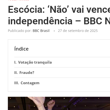
Escócia: ‘Não’ vai ven
independência – BBC N
Publicado por:
BBC Brasil
27 de setembro de 2025
Índice
Votação tranquila
Fraude?
Contagem