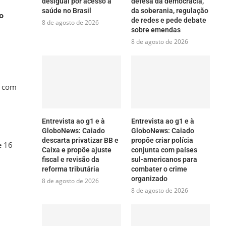
desigual por acesso à
defesa da democracia,
saúde no Brasil
da soberania, regulação
o
de redes e pede debate
8 de agosto de 2026
sobre emendas
8 de agosto de 2026
– com
Entrevista ao g1 e à
Entrevista ao g1 e à
GloboNews: Caiado
GloboNews: Caiado
descarta privatizar BB e
propõe criar polícia
e 16
Caixa e propõe ajuste
conjunta com países
fiscal e revisão da
sul-americanos para
reforma tributária
combater o crime
organizado
8 de agosto de 2026
8 de agosto de 2026