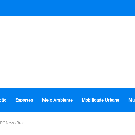
ção
Esportes
Meio Ambiente
Mobilidade Urbana
Mu
BBC News Brasil