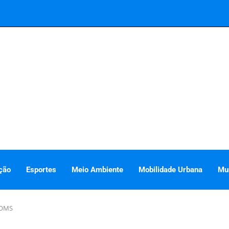
ção
Esportes
Meio Ambiente
Mobilidade Urbana
Mu
a OMS