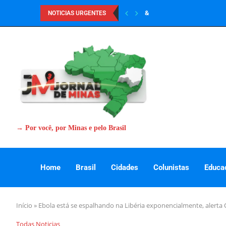
&
NOTICIAS URGENTES
→ Por você, por Minas e pelo Brasil
Home
Brasil
Cidades
Colunistas
Educa
Início
»
Ebola está se espalhando na Libéria exponencialmente, alert
Todas Noticias