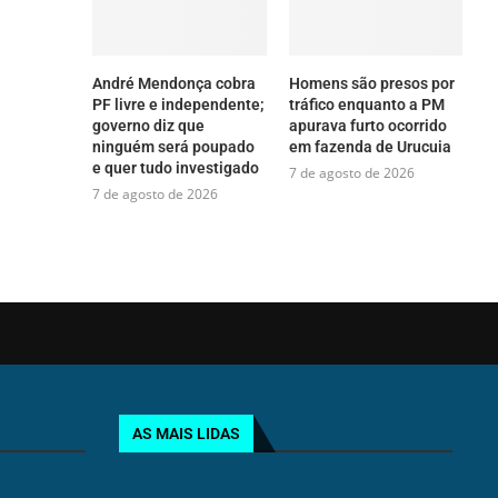
André Mendonça cobra
Homens são presos por
PF livre e independente;
tráfico enquanto a PM
governo diz que
apurava furto ocorrido
ninguém será poupado
em fazenda de Urucuia
e quer tudo investigado
7 de agosto de 2026
7 de agosto de 2026
AS MAIS LIDAS