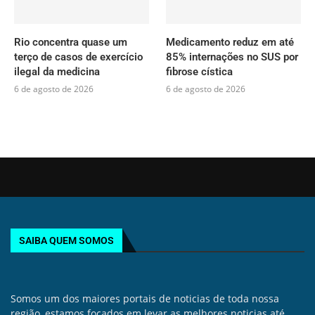
Rio concentra quase um
Medicamento reduz em até
terço de casos de exercício
85% internações no SUS por
ilegal da medicina
fibrose cística
6 de agosto de 2026
6 de agosto de 2026
SAIBA QUEM SOMOS
Somos um dos maiores portais de noticias de toda nossa
região, estamos focados em levar as melhores noticias até