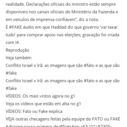
realidade. Declarações oficiais do ministro estão sempre
disponíveis nos canais oficiais do Ministério da Fazenda e
em veículos de imprensa confiáveis”, diz a nota.
É #FAKE áudio em que Haddad diz que governo ‘vai taxar
tudo’ para comprar apoio nas eleições; gravação foi criada
com IA
Reprodução
Veja também
Conflito Israel x Irã: as imagens que são #fato e as que são
#fake
Conflito Israel x Irã: as imagens que são #fato e as que são
#fake
VÍDEOS: Os mais vistos agora no g1
Veja os vídeos que estão em alta no g1
VÍDEOS: Fato ou Fake explica
VEJA outras checagens feitas pela equipe do FATO ou FAKE
Adicione nosso número de WhatsApp +55 (21) 97305-