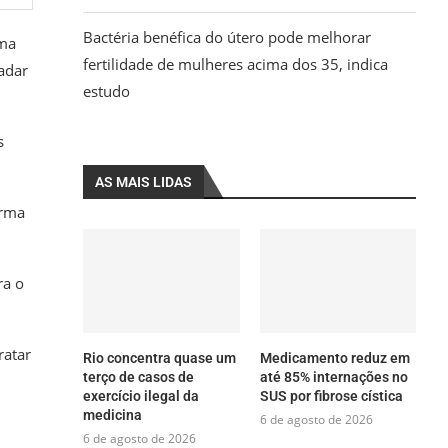
Bactéria benéfica do útero pode melhorar
rma
fertilidade de mulheres acima dos 35, indica
adar
estudo
s
AS MAIS LIDAS
orma
ra o
ratar
Rio concentra quase um
Medicamento reduz em
terço de casos de
até 85% internações no
exercício ilegal da
SUS por fibrose cística
medicina
6 de agosto de 2026
6 de agosto de 2026