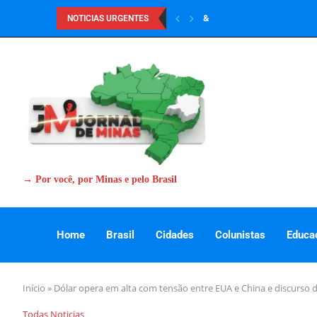
&
NOTICIAS URGENTES
→ Por você, por Minas e pelo Brasil
Home
Brasil
Cidades
Colunistas
Educa
Início
»
Dólar opera em alta com tensão entre EUA e China e discurso d
Todas Noticias