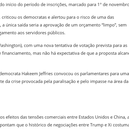
o início do período de inscrições, marcado para 1º de novembro
 criticou os democratas e alertou para o risco de uma das
e, a única saída seria a aprovação de um orçamento “limpo”, sem
agamento aos servidores públicos.
Washington), com uma nova tentativa de votação prevista para as
de financiamento, mas não há expectativa de que a proposta alcan
 democrata Hakeem Jeffries convocou os parlamentares para uma
nte da crise provocada pela paralisação e pelo impasse na área da
os efeitos das tensões comerciais entre Estados Unidos e China, 
s apontam que o histórico de negociações entre Trump e Xi costum