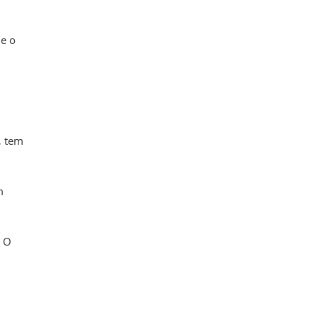
 e o
, tem
m
. O