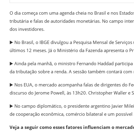
O dia começa com uma agenda cheia no Brasil e nos Estado
tributária e falas de autoridades monetárias. No campo inte
dos investidores.
▶️ No Brasil, o IBGE divulgou a Pesquisa Mensal de Serviço
últimos 12 meses. Já o Ministério da Fazenda apresenta o Pr
▶️ Ainda pela manhã, o ministro Fernando Haddad participa 
da tributação sobre a renda. A sessão também contará com r
▶️ Nos EUA, o mercado acompanha falas de dirigentes do Fed
discurso do Jerome Powell, às 13h20. Christopher Waller e
▶️ No campo diplomático, o presidente argentino Javier Mi
de cooperação econômica, comércio bilateral e um possível
Veja a seguir como esses fatores influenciam o mercad