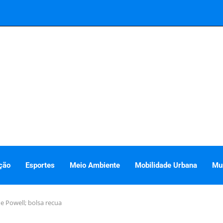
ção
Esportes
Meio Ambiente
Mobilidade Urbana
Mu
e Powell; bolsa recua