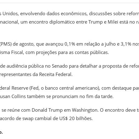
s Unidos, envolvendo dados econômicos, discussões sobre refo
rnacional, um encontro diplomático entre Trump e Milei está no r
s (PMS) de agosto, que avançou 0,1% em relação a julho e 3,1% no
isma Fiscal, com projeções para as contas públicas.
de audiência pública no Senado para detalhar a proposta de ref
epresentantes da Receita Federal.
eral Reserve (Fed, o banco central americano), com destaque pa
 Susan Collins também se pronunciam no fim da tarde.
lei se reúne com Donald Trump em Washington. O encontro deve t
 acordo de swap cambial de US$ 20 bilhões.
o.