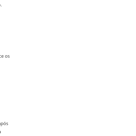
.
ce os
após
a