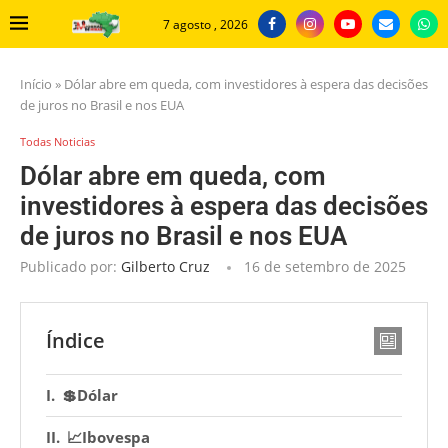
7 agosto , 2026
Início
»
Dólar abre em queda, com investidores à espera das decisões
de juros no Brasil e nos EUA
Todas Noticias
Dólar abre em queda, com
investidores à espera das decisões
de juros no Brasil e nos EUA
Publicado por:
Gilberto Cruz
16 de setembro de 2025
Índice
💲Dólar
📈Ibovespa