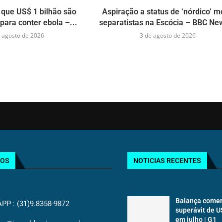
que US$ 1 bilhão são
Aspiração a status de ‘nórdico’ 
para conter ebola –...
separatistas na Escócia – BBC New
 agosto de 2026
3 de agosto de 2026
TOS
NOTICIAS RECENTES
Balança comer
P : (31)9.8358-9872
superávit de U
em julho | G1