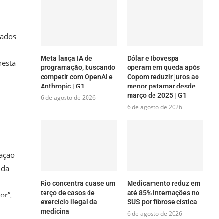
iados
Meta lança IA de
Dólar e Ibovespa
nesta
programação, buscando
operam em queda após
competir com OpenAI e
Copom reduzir juros ao
Anthropic | G1
menor patamar desde
março de 2025 | G1
6 de agosto de 2026
6 de agosto de 2026
cação
 da
Rio concentra quase um
Medicamento reduz em
terço de casos de
até 85% internações no
or”,
exercício ilegal da
SUS por fibrose cística
medicina
6 de agosto de 2026