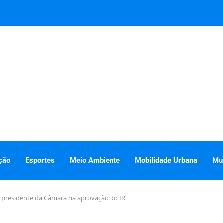
ção
Esportes
Meio Ambiente
Mobilidade Urbana
Mu
o presidente da Câmara na aprovação do IR