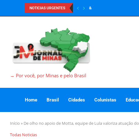
&
NOTICIAS URGENTES
→ Por você, por Minas e pelo Brasil
Home
Brasil
Cidades
Colunistas
Educa
Início
»
De olho no apoio de Motta, equipe de Lula valoriza atuação d
Todas Noticias