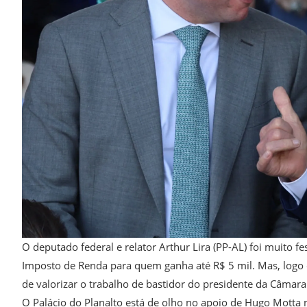
O deputado federal e relator Arthur Lira (PP-AL) foi muito f
Imposto de Renda para quem ganha até R$ 5 mil. Mas, logo 
de valorizar o trabalho de bastidor do presidente da Câmar
O Palácio do Planalto está de olho no apoio de Hugo Motta