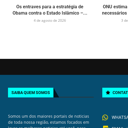
Os entraves para a estratégia de
ONU estima 
Obama contra o Estado Islâmico –...
necessários 
4 de agosto de 2026
3 de
SAIBA QUEM SOMOS
CONTA
Somos um dos maiores portais de noticias
WHATSAP
de toda nossa região, estamos focados em