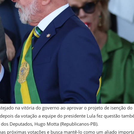
estejado na vitória do governo ao aprovar o projeto de isenção do
depois da votação a equipe do presidente Lula fez questão tam
a dos Deputados, Hugo Motta (Republicanos-PB).
 nas próximas votações e busca mantê-lo como um aliado importa