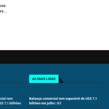
move
s...
AS MAIS LIDAS
cial tem
Balança comercial tem superávit de US$ 7,1
S$ 7,1 bilhões
bilhões em julho | G1