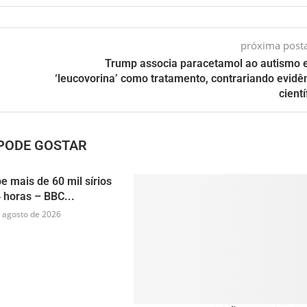
próxima pos
Trump associa paracetamol ao autismo e
‘leucovorina’ como tratamento, contrariando evidê
cientí
PODE GOSTAR
e mais de 60 mil sírios
 horas – BBC...
 agosto de 2026