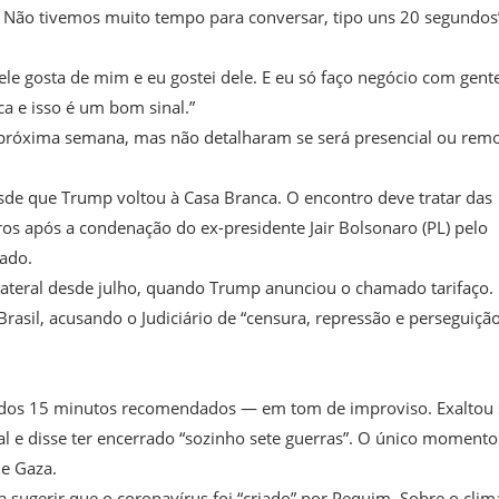
ão tivemos muito tempo para conversar, tipo uns 20 segundos
ele gosta de mim e eu gostei dele. E eu só faço negócio com gent
 e isso é um bom sinal.”
 próxima semana, mas não detalharam se será presencial ou remo
esde que Trump voltou à Casa Branca. O encontro deve tratar das
ros após a condenação do ex-presidente Jair Bolsonaro (PL) pelo
tado.
lateral desde julho, quando Trump anunciou o chamado tarifaço.
Brasil, acusando o Judiciário de “censura, repressão e perseguiçã
dos 15 minutos recomendados — em tom de improviso. Exaltou
l e disse ter encerrado “sozinho sete guerras”. O único moment
de Gaza.
a sugerir que o coronavírus foi “criado” por Pequim. Sobre o clim