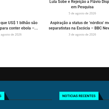
Lula Sobe e Rejeição a Flávio Dis
em Pesquisa
5 de agosto de 2026
que US$ 1 bilhão são
Aspiração a status de ‘nórdico’ 
para conter ebola –...
separatistas na Escócia – BBC New
 agosto de 2026
3 de agosto de 2026
S
NOTICIAS RECENTES