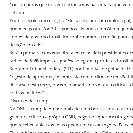
Concordamos que nos encontraríamos na semana que vem. N
relatou.
Trump seguiu com elogios: “Ele parece um cara muito legal, 
quem eu gosto. Por 39 segundos, tivemos uma ótima química
Fontes do governo brasileiro confirmaram a reunião para a
Relação em crise
Será a primeira conversa direta entre os dois presidentes d
tarifas de 50% impostas por Washington a produtos brasilei
Supremo Tribunal Federal (STF) por tentativa de golpe de Es
O gesto de aproximação contrasta com o clima de tensão bi
discurso desta terça, porém, o americano voltou a criticar o 
críticos políticos”.
Discurso de Trump
Na ONU, Trump falou por mais de uma hora — muito além 
governo, criticou a própria ONU, negou o aquecimento globa
que recebeu aplausos foi ao pedir um cessar-fogo na Faixa 
Ele também disparou críticas contra Rússia e China e voltou 