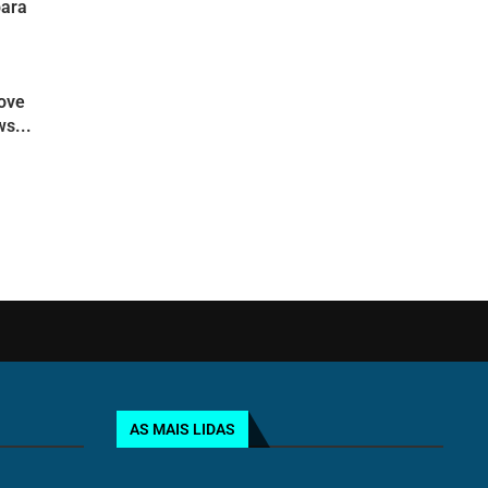
para
move
s...
AS MAIS LIDAS