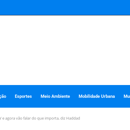
ção
Esportes
Meio Ambiente
Mobilidade Urbana
Mu
 e agora vão falar do que importa, diz Haddad