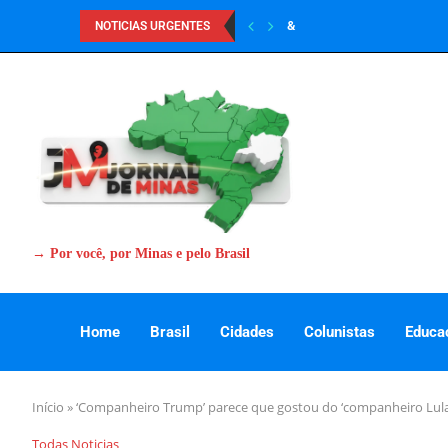
&
NOTICIAS URGENTES
→ Por você, por Minas e pelo Brasil
Home
Brasil
Cidades
Colunistas
Educa
Início
»
‘Companheiro Trump’ parece que gostou do ‘companheiro Lula’
Todas Noticias