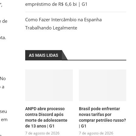
empréstimo de R$ 6,6 bi | G1
”,
Como Fazer Intercâmbio na Espanha
e de
Trabalhando Legalmente
ta.
AS MAIS LIDAS
 No
o a
ANPD abre processo
Brasil pode enfrentar
 seu
contra Discord após
novas tarifas por
o em
morte de adolescente
comprar petróleo russo?
de 13 anos | G1
| G1
7 de agosto de 2026
7 de agosto de 2026
a,