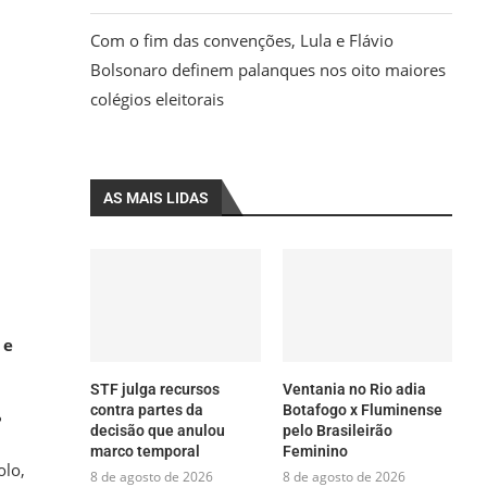
Com o fim das convenções, Lula e Flávio
Bolsonaro definem palanques nos oito maiores
colégios eleitorais
AS MAIS LIDAS
 e
STF julga recursos
Ventania no Rio adia
contra partes da
Botafogo x Fluminense
?
decisão que anulou
pelo Brasileirão
marco temporal
Feminino
olo,
8 de agosto de 2026
8 de agosto de 2026