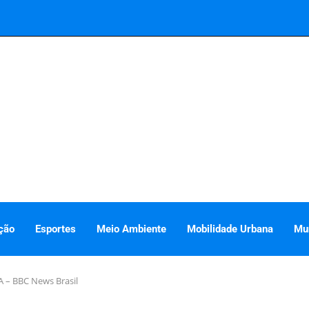
ção
Esportes
Meio Ambiente
Mobilidade Urbana
Mu
A – BBC News Brasil