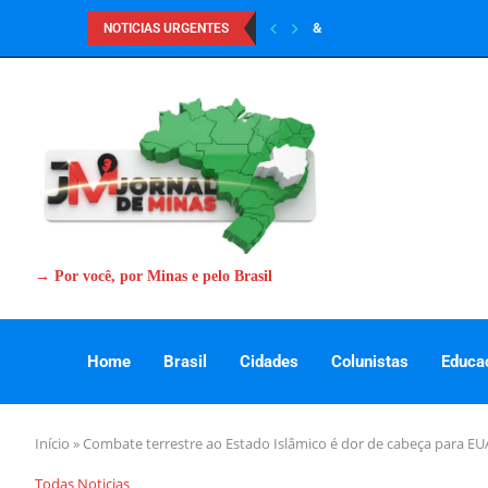
&
NOTICIAS URGENTES
→ Por você, por Minas e pelo Brasil
Home
Brasil
Cidades
Colunistas
Educa
Início
»
Combate terrestre ao Estado Islâmico é dor de cabeça para EU
Todas Noticias